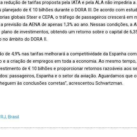
a redução de tarifas proposta pela IATA e pela ALA não impediria 
 planejado de € 10 bilhões durante o DORA III. De acordo com estu
ias globais Steer e CEPA, o tráfego de passageiros crescerá em m
 previsão da AENA de apenas 1,3% ao ano. Nessas condições, a A
u plano de investimentos, obtendo um retorno sobre o capital de 6
o no âmbito do DORA II.
o de 4,9% nas tarifas melhorará a competitividade da Espanha como
to e a criação de empregos em toda a economia. Ao mesmo tempo,
estimento de € 10 bilhões e proporcionar retornos razoáveis ​​aos s
odos: passageiros, Espanha e o setor da aviação. Aguardamos que 
 cheguem às conclusões corretas”, acrescentou Schvartzman.
RJ, Brasil