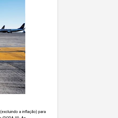
xcluindo a inflação) para
 (DORA III). As