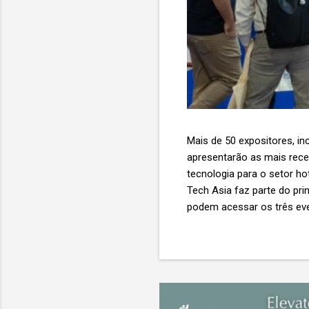
Mais de 50 expositores, inc
apresentarão as mais recent
tecnologia para o setor ho
Tech Asia faz parte do pri
podem acessar os três eve
Expo & Convention Centre (
compradores para explora
de importantes nomes do s
tecnologia de viagens, desde