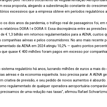
m essa proposta, alegando a subestimação constante do cresciment
tórios excessivos que a empresa obteve em períodos regulatórios a
do os dois anos da pandemia, o tráfego real de passageiros foi, em 
s relatórios DORA I e DORA II. Essa discrepância entre as previsõe
de € 1,3 bilhão em retornos regulamentados para a AENA, custos q
as companhias aéreas e pelos consumidores. No ano mais recente p
ulamentado da AENA em 2024 atingiu 10,2% — quatro pontos percent
ca que quase € 400 milhões foram pagos em excesso por companhia
sistema regulatório há anos, lucrando milhões de euros a mais do 
as aéreas e da economia espanhola. Isso precisa parar. A AENA ge
 criativa de previsão, e seu pedido de novos aumentos é absurdo.
torno regulamentado de qualquer operadora aeroportuária comparáve
 — precisamos de uma redução nas taxas”, afirmou Rafael Schvartzman