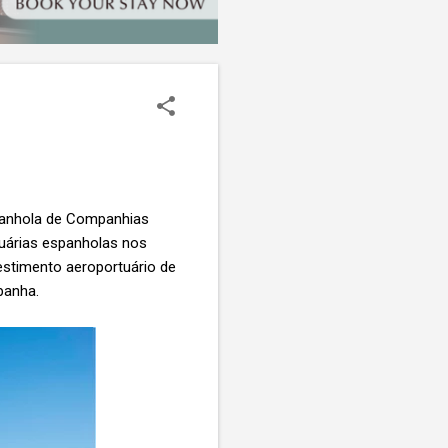
panhola de Companhias
tuárias espanholas nos
stimento aeroportuário de
panha.