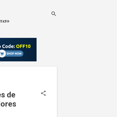
TATO
es de
ores