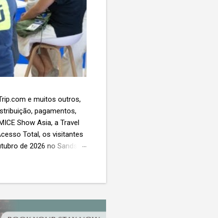
 Trip.com e muitos outros,
istribuição, pagamentos,
 MICE Show Asia, a Travel
cesso Total, os visitantes
utubro de 2026 no Sands
esas de viagens e
 contará com a presença
próxima geração da