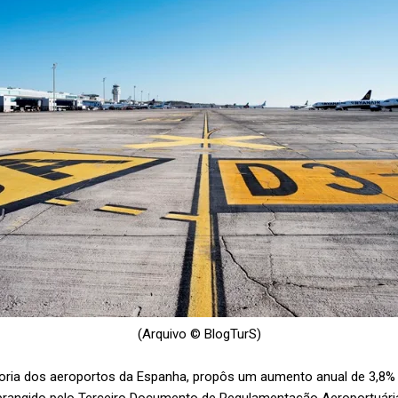
(Arquivo © BlogTurS)
ria dos aeroportos da Espanha, propôs um aumento anual de 3,8% (e
brangido pelo Terceiro Documento de Regulamentação Aeroportuária