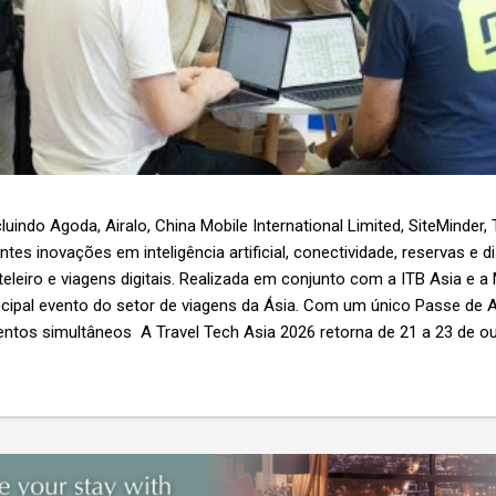
luindo Agoda, Airalo, China Mobile International Limited, SiteMinder,
es inovações em inteligência artificial, conectividade, reservas e d
teleiro e viagens digitais. Realizada em conjunto com a ITB Asia e a
ncipal evento do setor de viagens da Ásia. Com um único Passe de A
ntos simultâneos A Travel Tech Asia 2026 retorna de 21 a 23 de o
Nível 1), em Singapura, reunindo fornecedores de tecnologia, empr
r as inovações que moldam o futuro das viagens. O evento também
etor e debates sobre as principais tendências que impulsionam a 
 inteligência artificial e transformação...