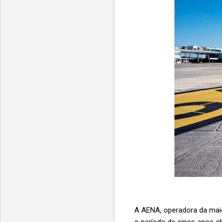
A AENA, operadora da maio
o período de cinco anos a