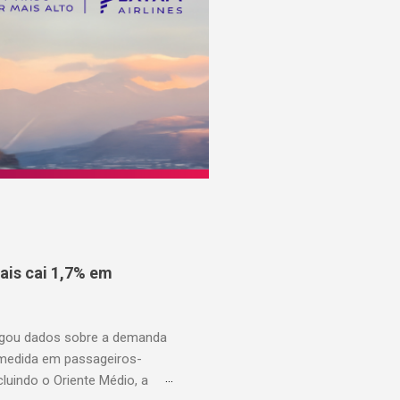
is cai 1,7% em
ulgou dados sobre a demanda
 medida em passageiros-
uindo o Oriente Médio, a