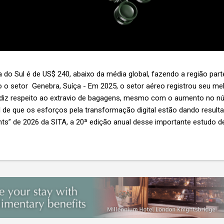
 do Sul é de US$ 240, abaixo da média global, fazendo a região par
 o setor Genebra, Suíça - Em 2025, o setor aéreo registrou seu 
 diz respeito ao extravio de bagagens, mesmo com o aumento no n
l de que os esforços pela transformação digital estão dando resul
ghts” de 2026 da SITA, a 20ª edição anual desse importante estudo de
s importante não é apenas a melhoria. É a lacuna que ainda persis
6,3 bilhões anualmente. Cada mala extraviada acarreta um custo m
nas US$ 8 por passageiro, uma mala extraviada anula o lucro de mai
um voo inteiro. O núme...