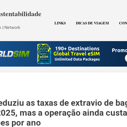
Pular para o conteúdo principal
stentabilidade
LINKS
DICAS DE VIAGEM
CON
 | Network
eduziu as taxas de extravio de b
25, mas a operação ainda custa
ões por ano