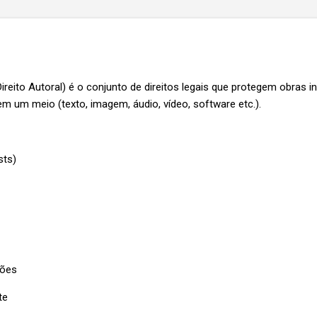
reito Autoral) é o conjunto de direitos legais que protegem obras in
em um meio (texto, imagem, áudio, vídeo, software etc.).
sts)
ções
te