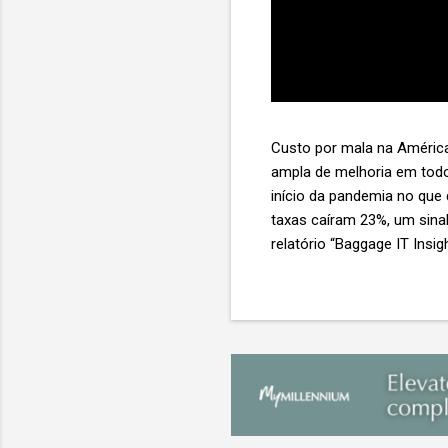
Custo por mala na América
ampla de melhoria em todo
início da pandemia no que
taxas caíram 23%, um sina
relatório “Baggage IT Insi
SITA) Porém, a questão mai
ainda custa ao setor US$ 
lucro líquido médio de ape
e cinco anulam o lucro de 