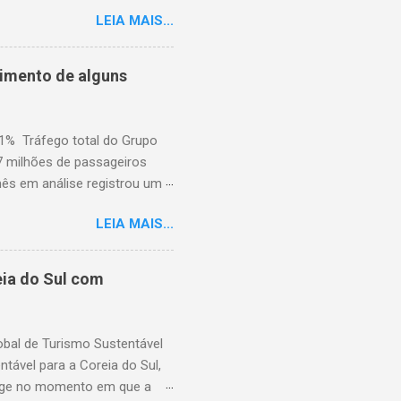
disponíveis (ASK), diminuiu
LEIA MAIS...
to percentual em comparação
junho de 2025. Excluindo o
o ao ano anterior, e o fator
cimento de alguns
nho de 2025). A demanda
iminuiu 2,4% em relação ao
em comparação com j...
,1% Tráfego total do Grupo
7 milhões de passageiros
mês em análise registrou um
dois dias de greve e da atual
LEIA MAIS...
pelas greves da Lufthansa que
m a uma queda significativa
 No entanto, essa queda foi
ia do Sul com
,3%) e no Extremo Oriente
Frankfurt também cresceu ao
s de ...
lobal de Turismo Sustentável
ável para a Coreia do Sul,
rge no momento em que a