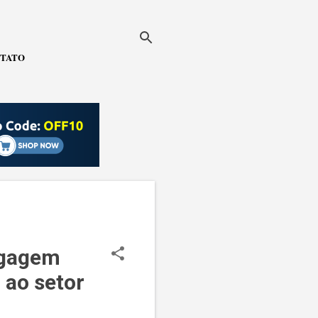
TATO
agagem
 ao setor