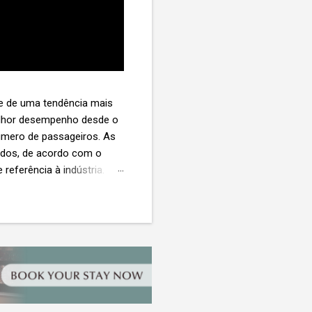
te de uma tendência mais
melhor desempenho desde o
úmero de passageiros. As
tados, de acordo com o
 referência à indústria. (©
te. O extravio de bagagens
édio de US$ 260. Com um
s de 30 assentos vendidos,