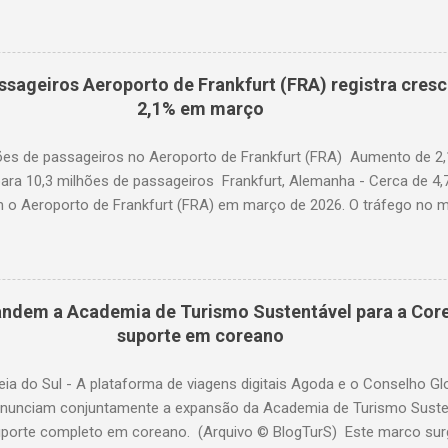
diminuiu 0,6%. A capacidade total, medida em assentos-quilômetro 
elação ao ano anterior. A taxa de ocupação foi de 84,2% (-0,4 pon
o de 2025). A demanda internacional caiu 0,9% em comparação com 
édio, a demanda cresceu 1,1%. A capacidade diminuiu 0,6% em relaçã
ssageiros Aeroporto de Frankfurt (FRA) registra cres
upação foi de 84,2% (-0,2 ponto percentual em comparação com ju
2,1% em março
a contraiu 3,0% em comparação com junho de 2025. A capacidade d
 anterior. O fator de ocupação foi de 84,0% (-0,5 ponto percentual 
hões de passageiros no Aeroporto de Frankfurt (FRA) Aumento de 2
ara 10,3 milhões de passageiros Frankfurt, Alemanha - Cerca de 4,
am o Aeroporto de Frankfurt (FRA) em março de 2026. O tráfego no 
o anual de 2,1%, apesar dos impactos extraordinários resultantes de 
 geopolítica. Cerca de 100 mil passageiros no FRA foram afetados 
 em meados de março. As consequências da guerra com o Irã levara
no tráfego com destino ao Oriente Médio durante o mês em análise.
ndem a Academia de Turismo Sustentável para a Core
sada por um forte crescimento para destinos na África (alta de 22
suporte em coreano
ia +32,4%; Índia +22,2%; China +22,2%). (© Fraport) O tráfego em 
longo do trimestre como um todo. Nos primeiros três mese
eia do Sul - A plataforma de viagens digitais Agoda e o Conselho G
nunciam conjuntamente a expansão da Academia de Turismo Sustent
porte completo em coreano. (Arquivo © BlogTurS) Este marco su