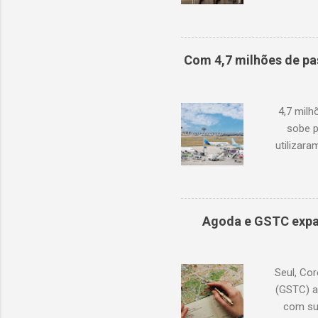
demanda 
1,3% em r
com junh
Oriente M
Com 4,7 milhões de pa
de oc
doméstic
ano
4,7 mil
sobe p
utilizar
cresciment
conjuntura
ocorreram
de 68,6% 
Agoda e GSTC expa
compen
(Tailând
Seul, Cor
(GSTC) a
com su