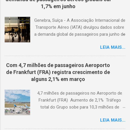
1,7% em junho
Genebra, Suíça - A Associação Internacional de
Transporte Aéreo (IATA) divulgou dados sobre
a demanda global de passageiros para junho de
2026. (© Freepik) A demanda total, medida em
LEIA MAIS...
passageiros-quilômetro pagos (RPK), caiu 1,7%
em comparação com junho de 2025. Excluindo
o Oriente Médio, a demanda diminuiu 0,6%. A
Com 4,7 milhões de passageiros Aeroporto
capacidade total, medida em assentos-
de Frankfurt (FRA) registra crescimento de
quilômetro disponíveis (ASK), diminuiu 1,3% em
alguns 2,1% em março
relação ao ano anterior. A taxa de ocupação foi
de 84,2% (-0,4 ponto percentual em
4,7 milhões de passageiros no Aeroporto de
comparação com junho de 2025). A demanda
Frankfurt (FRA) Aumento de 2,1% Tráfego
internacional caiu 0,9% em comparação com
total do Grupo sobe para 10,3 milhões de
junho de 2025. Excluindo o Oriente Médio, a
passageiros Frankfurt, Alemanha - Cerca de
demanda cresceu 1,1%. A capacidade diminuiu
LEIA MAIS...
4,7 milhões de passageiros utilizaram o
0,6% em relação ao ano anterior, e o fator de
Aeroporto de Frankfurt (FRA) em março de