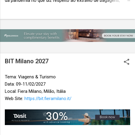
da pandemia no que diz respeito ao extravio de bagagens,
mesmo com o aumento no número de passageiros. As taxas
caíram 23%, um sinal de que os esforços pela transformação
digital estão dando resultados, de acordo com o relatório
“Baggage IT Insights” de 2026 da SITA, a 20ª edição anual
desse importante estudo de referência à indústria. (© SITA)
Porém, a questão mais importante não é apenas a melhoria. É
a lacuna que ainda persiste. O extravio de bagagens ainda
custa ao setor US$ 6,3 bilhões anualmente. Cada mala
BIT Milano 2027
extraviada acarreta um custo médio de US$ 260. Com um
lucro líquido médio de apenas US$ 8 por passageiro, uma mala
Tema: Viagens & Turismo
extraviada anula o lucro de mais de 30 assentos vendidos, e
Data: 09-11/02/2027
cinco anulam o lucro de um voo inteiro. O núme...
Local: Fiera Milano, Milão, Itália
Web Site:
https://bit.fieramilano.it/