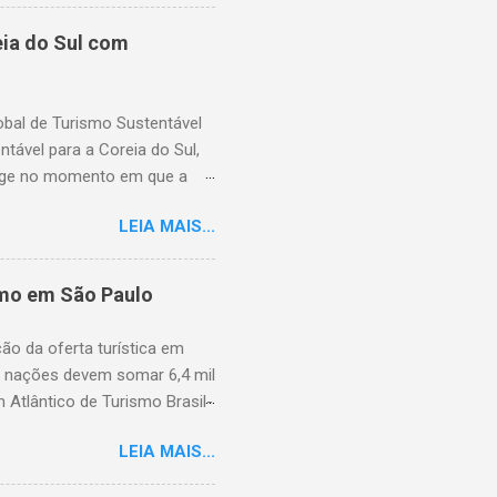
m a uma queda significativa
 No entanto, essa queda foi
ia do Sul com
,3%) e no Extremo Oriente
Frankfurt também cresceu ao
s de ...
lobal de Turismo Sustentável
ável para a Coreia do Sul,
rge no momento em que a
suários cadastrados, dando
LEIA MAIS...
região, capacitando-os com
Hoteleiro GSTC. Desde o seu
 importante recurso para
smo em São Paulo
​em toda a Ásia. Com a
capacidade de atender ao
ção da oferta turística em
e Garantia, GSTC, afirmo...
s nações devem somar 6,4 mil
 Atlântico de Turismo Brasil-
ulo Hotel e debateu promoção
LEIA MAIS...
aíses, conectividade aérea e
ismo internacional no Brasil,