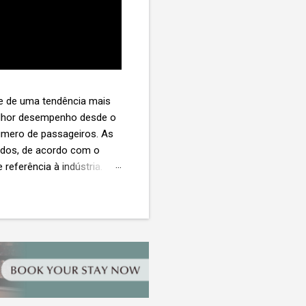
te de uma tendência mais
melhor desempenho desde o
úmero de passageiros. As
tados, de acordo com o
 referência à indústria. (©
te. O extravio de bagagens
édio de US$ 260. Com um
s de 30 assentos vendidos,