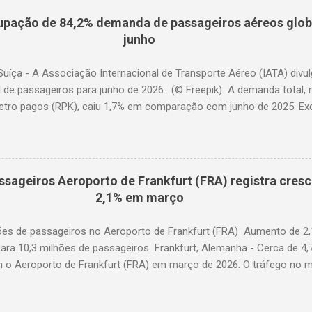
pação de 84,2% demanda de passageiros aéreos globa
junho
Suíça - A Associação Internacional de Transporte Aéreo (IATA) div
l de passageiros para junho de 2026. (© Freepik) A demanda total,
etro pagos (RPK), caiu 1,7% em comparação com junho de 2025. Excl
diminuiu 0,6%. A capacidade total, medida em assentos-quilômetro 
elação ao ano anterior. A taxa de ocupação foi de 84,2% (-0,4 pon
o de 2025). A demanda internacional caiu 0,9% em comparação com 
édio, a demanda cresceu 1,1%. A capacidade diminuiu 0,6% em relaçã
ssageiros Aeroporto de Frankfurt (FRA) registra cres
upação foi de 84,2% (-0,2 ponto percentual em comparação com ju
2,1% em março
a contraiu 3,0% em comparação com junho de 2025. A capacidade d
 anterior. O fator de ocupação foi de 84,0% (-0,5 ponto percentual 
hões de passageiros no Aeroporto de Frankfurt (FRA) Aumento de 2
ara 10,3 milhões de passageiros Frankfurt, Alemanha - Cerca de 4,
am o Aeroporto de Frankfurt (FRA) em março de 2026. O tráfego no 
o anual de 2,1%, apesar dos impactos extraordinários resultantes de 
 geopolítica. Cerca de 100 mil passageiros no FRA foram afetados 