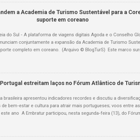
 em meados de março. As consequências da guerra com o Irã levara
no tráfego com destino ao Oriente Médio durante o mês em análise.
ndem a Academia de Turismo Sustentável para a Core
sada por um forte crescimento para destinos na África (alta de 22
suporte em coreano
ia +32,4%; Índia +22,2%; China +22,2%). (© Fraport) O tráfego em 
longo do trimestre como um todo. Nos primeiros três mese
eia do Sul - A plataforma de viagens digitais Agoda e o Conselho G
nunciam conjuntamente a expansão da Academia de Turismo Sustent
porte completo em coreano. (Arquivo © BlogTurS) Este marco su
 celebra seu primeiro aniversário e ultrapassa a marca de 3.000 u
idade à sua missão de apoiar profissionais da hotelaria em toda a 
nto prático sobre turismo mais sustentável, com base no Padrão 
ento, há um ano, a Academia de Turismo Sustentável tornou-se um
Portugal estreitam laços no Fórum Atlântico de Turi
fissionais da hotelaria que buscam promover práticas sustentáveis ​
nibilidade agora em coreano, a Academia fortalece ainda mais sua 
a brasileira apresentou indicadores recordes e discutiu a diversifica
ficado setor hoteleiro da Coreia do Sul. A Dra. Mihee Kang, Diretora d
de bem-estar e cultura para atrair mais portugueses; voos entre a
este ano A Embratur participou, nesta segunda-feira (13), do Fórum
em São Paulo (SP). O encontro aconteceu no Tivoli Mofarrej São Pa
ional, fluxo turístico, o fortalecimento das relações entre os dois p
tos. Bruno Reis (dir.) apresentou indicadores de crescimento do tur