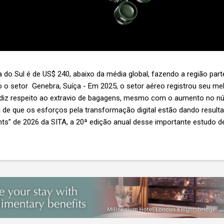
 do Sul é de US$ 240, abaixo da média global, fazendo a região par
 o setor Genebra, Suíça - Em 2025, o setor aéreo registrou seu 
 diz respeito ao extravio de bagagens, mesmo com o aumento no n
l de que os esforços pela transformação digital estão dando resul
ghts” de 2026 da SITA, a 20ª edição anual desse importante estudo de
s importante não é apenas a melhoria. É a lacuna que ainda persis
6,3 bilhões anualmente. Cada mala extraviada acarreta um custo m
nas US$ 8 por passageiro, uma mala extraviada anula o lucro de mai
um voo inteiro. O núme...