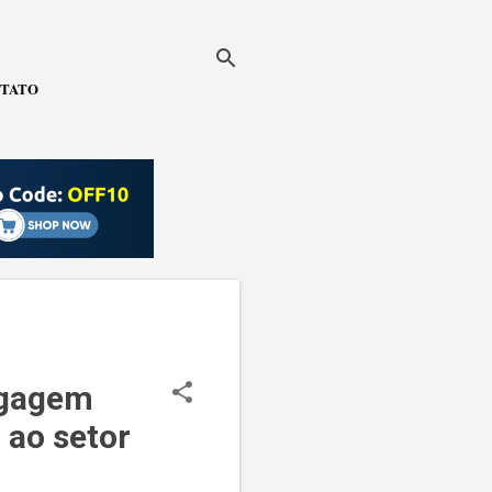
TATO
agagem
 ao setor