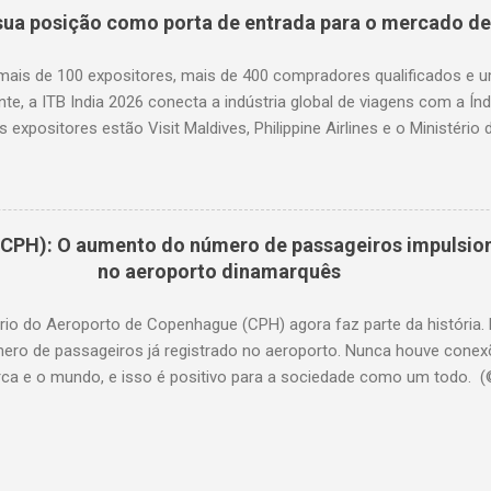
em 2025 com 9,3 milhões de chegadas de viajantes de outros países
 sua posição como porta de entrada para o mercado de
 Internacional, Negócios e Sustentabilidade, Embratur, Bruno Reis, f
abertura da conferência, com o tema “Portugal & Brasil: Viagens Que
mais de 100 expositores, mais de 400 compradores qualificados e 
do Conselho Diretivo do Turismo de Po...
te, a ITB India 2026 conecta a indústria global de viagens com a Índi
is expositores estão Visit Maldives, Philippine Airlines e o Ministéri
 A ITB India 2026 acontecerá no Jio World Convention Centre, em M
, reunindo os principais tomadores de decisão dos setores de lazer, 
sos, exposições e eventos), viagens corporativas e tecnologia para
ontínua da indústria de viagens na Índia, a ITB India se consolid
CPH): O aumento do número de passageiros impulsio
ecedores globais de viagens podem se conectar com tomadores de 
no aeroporto dinamarquês
parcerias e explorar oportunidades de negócios na Índia e no Sul d
plataforma de negócios poderosa para a indústria global d
rio do Aeroporto de Copenhague (CPH) agora faz parte da história.
ero de passageiros já registrado no aeroporto. Nunca houve conex
ca e o mundo, e isso é positivo para a sociedade como um todo. 
e viajantes nunca foi tão alto no Aeroporto de Copenhague (CPH). 
es passou pelos terminais do aeroporto em 2025, ano em que o Esta
ipação majoritária na Copenhagen Airports A/S, e o Estado agora d
gnificativo no número de viajantes de e para o Aeroporto de Copen