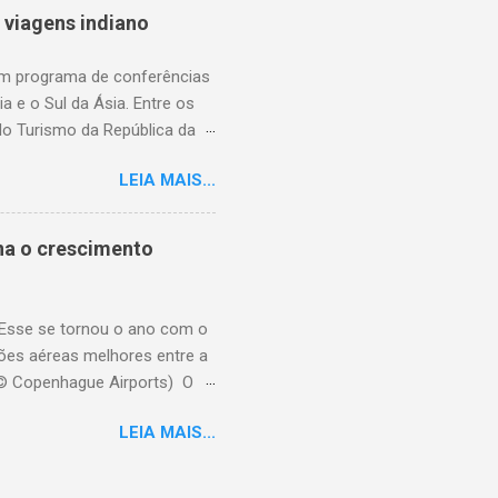
. (© Embratur) O diretor de
 viagens indiano
oi convidado para integrar o
 Nos Ligam”, ao lado da vogal
um programa de conferências
a e o Sul da Ásia. Entre os
o do Turismo da República da
umbai, de 1 a 3 de setembro
LEIA MAIS...
MICE (turismo de incentivo,
 o setor de viagens. Com a
a como um mercado B2B focado,
na o crescimento
decisão importantes, formar
a Ásia. (© ITB India) Uma
e vi...
 Esse se tornou o ano com o
ões aéreas melhores entre a
(© Copenhague Airports) O
Um total de 32,4 milhões de
LEIA MAIS...
do dinamarquês adquiriu a
etém 99,6% das ações. "O
hague se deve ao fato de que