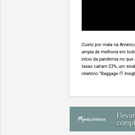
Custo por mala na América
ampla de melhoria em todo
início da pandemia no que
taxas caíram 23%, um sina
relatório “Baggage IT Insi
SITA) Porém, a questão mai
ainda custa ao setor US$ 
lucro líquido médio de ape
e cinco anulam o lucro de 