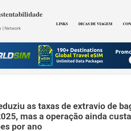
Pular para o conteúdo principal
stentabilidade
LINKS
DICAS DE VIAGEM
CON
 | Network
eduziu as taxas de extravio de b
25, mas a operação ainda custa
ões por ano