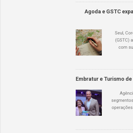
ocorreram
de 68,6% 
Agoda e GSTC expa
compen
(Tailând
Seul, Cor
(GSTC) a
com su
Academia
continu
conhecime
lançam
Embratur e Turismo de 
pro
dispo
Agênci
diversi
segmentos 
operações 
Portugal, 
internac
investimen