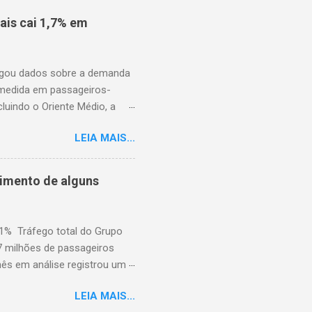
is cai 1,7% em
ulgou dados sobre a demanda
 medida em passageiros-
uindo o Oriente Médio, a
disponíveis (ASK), diminuiu
LEIA MAIS...
to percentual em comparação
junho de 2025. Excluindo o
o ao ano anterior, e o fator
cimento de alguns
nho de 2025). A demanda
iminuiu 2,4% em relação ao
em comparação com j...
,1% Tráfego total do Grupo
7 milhões de passageiros
mês em análise registrou um
dois dias de greve e da atual
LEIA MAIS...
pelas greves da Lufthansa que