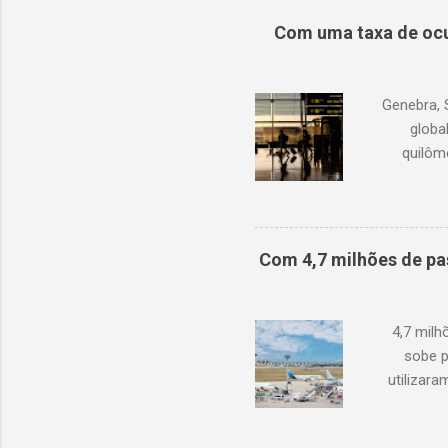
Com uma taxa de ocu
Genebra, 
globa
quilôm
demanda 
1,3% em r
com junh
Oriente M
Com 4,7 milhões de pa
de oc
doméstic
ano
4,7 mil
sobe p
utilizar
cresciment
conjuntura