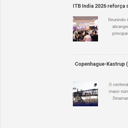
recorde 
ITB India 2026 reforça
Marketing
painel de 
Reunindo 
abrangen
principa
Indonésia
de 2026 
congres
expansão c
Copenhague-Kastrup (
onde forn
novas 
O centená
maior núm
Dinamar
número d
viajant
partic
aumento si