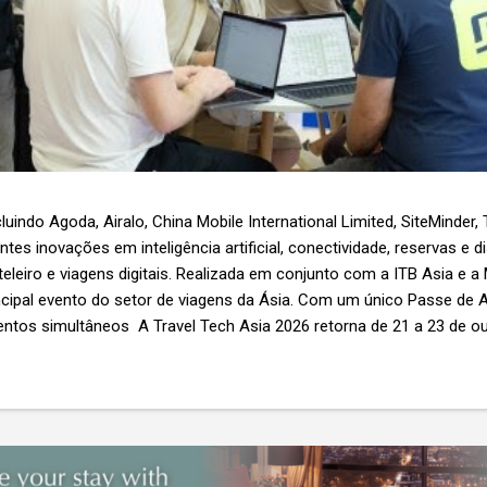
luindo Agoda, Airalo, China Mobile International Limited, SiteMinder,
es inovações em inteligência artificial, conectividade, reservas e d
teleiro e viagens digitais. Realizada em conjunto com a ITB Asia e a
ncipal evento do setor de viagens da Ásia. Com um único Passe de A
ntos simultâneos A Travel Tech Asia 2026 retorna de 21 a 23 de o
Nível 1), em Singapura, reunindo fornecedores de tecnologia, empr
r as inovações que moldam o futuro das viagens. O evento também
etor e debates sobre as principais tendências que impulsionam a 
 inteligência artificial e transformação...