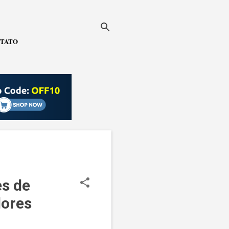
TATO
es de
ores