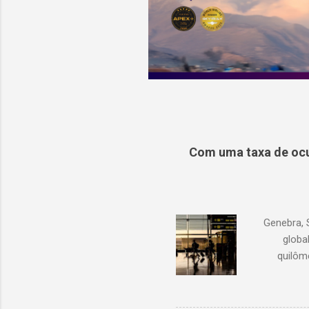
Com uma taxa de ocu
Genebra, 
globa
quilôm
demanda 
1,3% em r
com junh