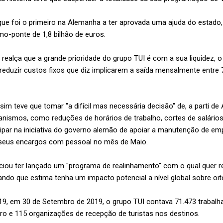
e foi o primeiro na Alemanha a ter aprovada uma ajuda do estado
o-ponte de 1,8 bilhão de euros.
realça que a grande prioridade do grupo TUI é com a sua liquidez, o
eduzir custos fixos que diz implicarem a saída mensalmente entre 7
im teve que tomar "a difícil mas necessária decisão" de, a parti de 
anismos, como reduções de horários de trabalho, cortes de salários
cipar na iniciativa do governo alemão de apoiar a manutenção de e
seus encargos com pessoal no mês de Maio.
ciou ter lançado um "programa de realinhamento" com o qual quer 
ndo que estima tenha um impacto potencial a nível global sobre oito
019, em 30 de Setembro de 2019, o grupo TUI contava 71.473 trabalha
iro e 115 organizações de recepção de turistas nos destinos.