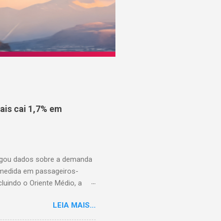
is cai 1,7% em
ulgou dados sobre a demanda
 medida em passageiros-
uindo o Oriente Médio, a
disponíveis (ASK), diminuiu
LEIA MAIS...
to percentual em comparação
junho de 2025. Excluindo o