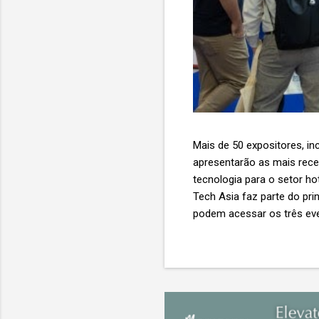
Mais de 50 expositores, inc
apresentarão as mais recent
tecnologia para o setor ho
Tech Asia faz parte do pri
podem acessar os três eve
Expo & Convention Centre (
compradores para explora
de importantes nomes do s
tecnologia de viagens, desde