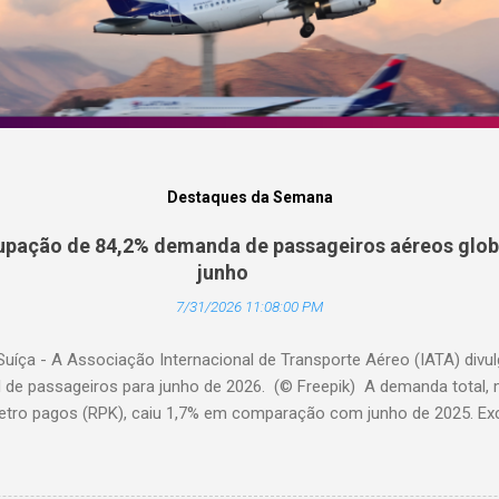
Destaques da Semana
pação de 84,2% demanda de passageiros aéreos globa
junho
7/31/2026 11:08:00 PM
Suíça - A Associação Internacional de Transporte Aéreo (IATA) div
l de passageiros para junho de 2026. (© Freepik) A demanda total,
etro pagos (RPK), caiu 1,7% em comparação com junho de 2025. Excl
diminuiu 0,6%. A capacidade total, medida em assentos-quilômetro 
elação ao ano anterior. A taxa de ocupação foi de 84,2% (-0,4 pon
o de 2025). A demanda internacional caiu 0,9% em comparação com 