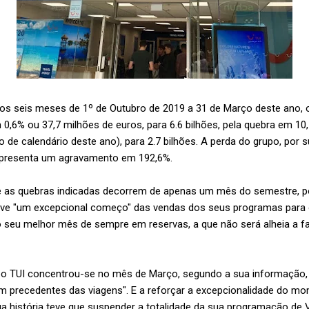
nos seis meses de 1º de Outubro de 2019 a 31 de Março deste ano, 
0,6% ou 37,7 milhões de euros, para 6.6 bilhões, pela quebra em 10
 de calendário deste ano), para 2.7 bilhões. A perda do grupo, por su
representa um agravamento em 192,6%.
e as quebras indicadas decorrem de apenas um mês do semestre, poi
eve "um excepcional começo" das vendas dos seus programas para 
 o seu melhor mês de sempre em reservas, a que não será alheia a 
po TUI concentrou-se no mês de Março, segundo a sua informação, 
 precedentes das viagens". E a reforçar a excepcionalidade do mom
ua história teve que suspender a totalidade da sua programação de 