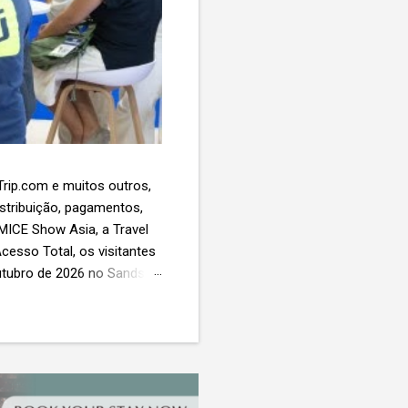
 Trip.com e muitos outros,
istribuição, pagamentos,
 MICE Show Asia, a Travel
cesso Total, os visitantes
utubro de 2026 no Sands
esas de viagens e
 contará com a presença
próxima geração da