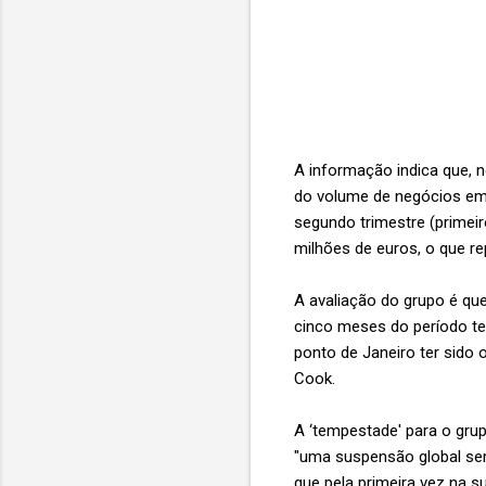
A informação indica que, 
do volume de negócios em 
segundo trimestre (primeiro
milhões de euros, o que 
A avaliação do grupo é qu
cinco meses do período t
ponto de Janeiro ter sido
Cook.
A ‘tempestade' para o gru
"uma suspensão global sem
que pela primeira vez na s