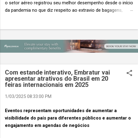
o setor aéreo registrou seu melhor desempenho desde o início
da pandemia no que diz respeito ao extravio de bagagens,
mesmo com o aumento no número de passageiros. As taxas
caíram 23%, um sinal de que os esforços pela transformação
digital estão dando resultados, de acordo com o relatório
“Baggage IT Insights” de 2026 da SITA, a 20ª edição anual
desse importante estudo de referência à indústria. (© SITA)
Porém, a questão mais importante não é apenas a melhoria. É
a lacuna que ainda persiste. O extravio de bagagens ainda
custa ao setor US$ 6,3 bilhões anualmente. Cada mala
Com estande interativo, Embratur vai
extraviada acarreta um custo médio de US$ 260. Com um
apresentar atrativos do Brasil em 20
feiras internacionais em 2025
lucro líquido médio de apenas US$ 8 por passageiro, uma mala
extraviada anula o lucro de mais de 30 assentos vendidos, e
1/03/2025 08:33:00 PM
cinco anulam o lucro de um voo inteiro. O núme...
Eventos representam oportunidades de aumentar a
visibilidade do país para diferentes públicos e aumentar o
engajamento em agendas de negócios