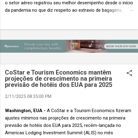
o setor aéreo registrou seu melhor desempenho desde o início
da pandemia no que diz respeito ao extravio de bagagens,
mesmo com o aumento no número de passageiros. As taxas
caíram 23%, um sinal de que os esforços pela transformação
digital estão dando resultados, de acordo com o relatório
“Baggage IT Insights” de 2026 da SITA, a 20ª edição anual
desse importante estudo de referência à indústria. (© SITA)
Porém, a questão mais importante não é apenas a melhoria. É
a lacuna que ainda persiste. O extravio de bagagens ainda
custa ao setor US$ 6,3 bilhões anualmente. Cada mala
CoStar e Tourism Economics mantêm
extraviada acarreta um custo médio de US$ 260. Com um
projeções de crescimento na primeira
previsão de hotéis dos EUA para 2025
lucro líquido médio de apenas US$ 8 por passageiro, uma mala
extraviada anula o lucro de mais de 30 assentos vendidos, e
2/11/2025 08:35:00 PM
cinco anulam o lucro de um voo inteiro. O núme...
Washington, EUA -
A CoStar e a Tourism Economics fizeram
ajustes mínimos nas projeções de crescimento na primeira
previsão de hotéis dos EUA para 2025, recém-lançada no
Americas Lodging Investment Summit (ALIS) no mês