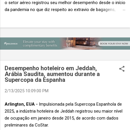
o setor aéreo registrou seu melhor desempenho desde o início
da pandemia no que diz respeito ao extravio de bagagens,
mesmo com o aumento no número de passageiros. As taxas
caíram 23%, um sinal de que os esforços pela transformação
digital estão dando resultados, de acordo com o relatório
“Baggage IT Insights” de 2026 da SITA, a 20ª edição anual
desse importante estudo de referência à indústria. (© SITA)
Porém, a questão mais importante não é apenas a melhoria. É
a lacuna que ainda persiste. O extravio de bagagens ainda
custa ao setor US$ 6,3 bilhões anualmente. Cada mala
Desempenho hoteleiro em Jeddah,
extraviada acarreta um custo médio de US$ 260. Com um
Arábia Saudita, aumentou durante a
Supercopa da Espanha
lucro líquido médio de apenas US$ 8 por passageiro, uma mala
extraviada anula o lucro de mais de 30 assentos vendidos, e
2/13/2025 10:09:00 PM
cinco anulam o lucro de um voo inteiro. O núme...
Arlington, EUA -
Impulsionada pela Supercopa Espanhola de
2025, a indústria hoteleira de Jeddah registrou seu maior nível
de ocupação em janeiro desde 2015, de acordo com dados
preliminares da CoStar.