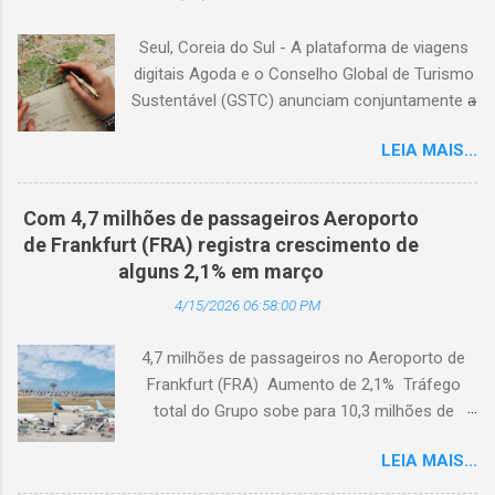
Seul, Coreia do Sul - A plataforma de viagens
digitais Agoda e o Conselho Global de Turismo
Sustentável (GSTC) anunciam conjuntamente a
expansão da Academia de Turismo Sustentável
LEIA MAIS...
para a Coreia do Sul, com suporte completo
em coreano. (Arquivo © BlogTurS) Este marco
surge no momento em que a Academia celebra
Com 4,7 milhões de passageiros Aeroporto
seu primeiro aniversário e ultrapassa a marca
de Frankfurt (FRA) registra crescimento de
de 3.000 usuários cadastrados, dando
alguns 2,1% em março
continuidade à sua missão de apoiar
4/15/2026 06:58:00 PM
profissionais da hotelaria em toda a região,
capacitando-os com conhecimento prático
4,7 milhões de passageiros no Aeroporto de
sobre turismo mais sustentável, com base no
Frankfurt (FRA) Aumento de 2,1% Tráfego
Padrão Hoteleiro GSTC. Desde o seu
total do Grupo sobe para 10,3 milhões de
lançamento, há um ano, a Academia de
passageiros Frankfurt, Alemanha - Cerca de
Turismo Sustentável tornou-se um importante
LEIA MAIS...
4,7 milhões de passageiros utilizaram o
recurso para profissionais da hotelaria que
Aeroporto de Frankfurt (FRA) em março de