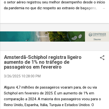
o setor aéreo registrou seu melhor desempenho desde o início
da pandemia no que diz respeito ao extravio de bagagens,
mesmo com o aumento no número de passageiros. As taxas
caíram 23%, um sinal de que os esforços pela transformação
digital estão dando resultados, de acordo com o relatório
“Baggage IT Insights” de 2026 da SITA, a 20ª edição anual
desse importante estudo de referência à indústria. (© SITA)
Porém, a questão mais importante não é apenas a melhoria. É
a lacuna que ainda persiste. O extravio de bagagens ainda
custa ao setor US$ 6,3 bilhões anualmente. Cada mala
Amsterdã-Schiphol registra ligeiro
extraviada acarreta um custo médio de US$ 260. Com um
aumento de 1% no tráfego de
passageiros em fevereiro
lucro líquido médio de apenas US$ 8 por passageiro, uma mala
extraviada anula o lucro de mais de 30 assentos vendidos, e
3/26/2025 10:28:00 PM
cinco anulam o lucro de um voo inteiro. O núme...
Alguns 4,7 milhões de passageiros voaram para, de ou via
Schiphol em fevereiro de 2025. É um aumento de 1% em
comparação a 2024. A maioria dos passageiros voou para o
Reino Unido, Espanha, Itália, Turquia e Estados Unidos. O