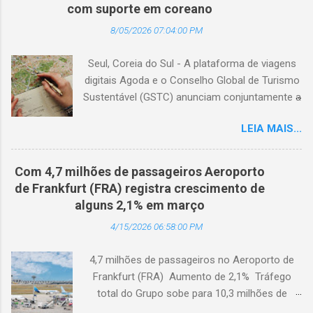
com suporte em coreano
8/05/2026 07:04:00 PM
Seul, Coreia do Sul - A plataforma de viagens
digitais Agoda e o Conselho Global de Turismo
Sustentável (GSTC) anunciam conjuntamente a
expansão da Academia de Turismo Sustentável
LEIA MAIS...
para a Coreia do Sul, com suporte completo
em coreano. (Arquivo © BlogTurS) Este marco
surge no momento em que a Academia celebra
Com 4,7 milhões de passageiros Aeroporto
seu primeiro aniversário e ultrapassa a marca
de Frankfurt (FRA) registra crescimento de
de 3.000 usuários cadastrados, dando
alguns 2,1% em março
continuidade à sua missão de apoiar
4/15/2026 06:58:00 PM
profissionais da hotelaria em toda a região,
capacitando-os com conhecimento prático
4,7 milhões de passageiros no Aeroporto de
sobre turismo mais sustentável, com base no
Frankfurt (FRA) Aumento de 2,1% Tráfego
Padrão Hoteleiro GSTC. Desde o seu
total do Grupo sobe para 10,3 milhões de
lançamento, há um ano, a Academia de
passageiros Frankfurt, Alemanha - Cerca de