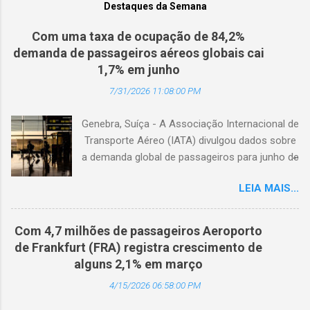
Destaques da Semana
Com uma taxa de ocupação de 84,2%
demanda de passageiros aéreos globais cai
1,7% em junho
7/31/2026 11:08:00 PM
Genebra, Suíça - A Associação Internacional de
Transporte Aéreo (IATA) divulgou dados sobre
a demanda global de passageiros para junho de
2026. (© Freepik) A demanda total, medida em
LEIA MAIS...
passageiros-quilômetro pagos (RPK), caiu 1,7%
em comparação com junho de 2025. Excluindo
o Oriente Médio, a demanda diminuiu 0,6%. A
Com 4,7 milhões de passageiros Aeroporto
capacidade total, medida em assentos-
de Frankfurt (FRA) registra crescimento de
quilômetro disponíveis (ASK), diminuiu 1,3% em
alguns 2,1% em março
relação ao ano anterior. A taxa de ocupação foi
4/15/2026 06:58:00 PM
de 84,2% (-0,4 ponto percentual em
comparação com junho de 2025). A demanda