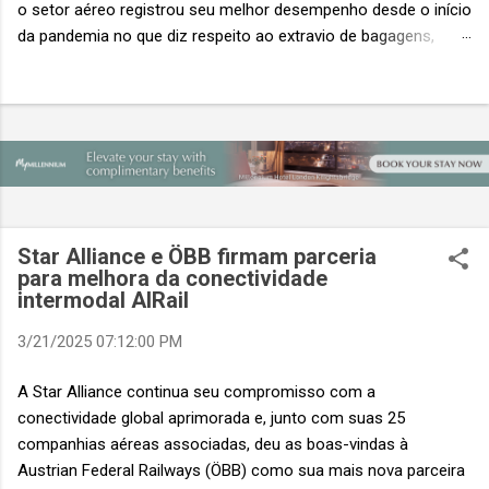
o setor aéreo registrou seu melhor desempenho desde o início
da pandemia no que diz respeito ao extravio de bagagens,
mesmo com o aumento no número de passageiros. As taxas
caíram 23%, um sinal de que os esforços pela transformação
digital estão dando resultados, de acordo com o relatório
“Baggage IT Insights” de 2026 da SITA, a 20ª edição anual
desse importante estudo de referência à indústria. (© SITA)
Porém, a questão mais importante não é apenas a melhoria. É
a lacuna que ainda persiste. O extravio de bagagens ainda
custa ao setor US$ 6,3 bilhões anualmente. Cada mala
Star Alliance e ÖBB firmam parceria
extraviada acarreta um custo médio de US$ 260. Com um
para melhora da conectividade
intermodal AIRail
lucro líquido médio de apenas US$ 8 por passageiro, uma mala
extraviada anula o lucro de mais de 30 assentos vendidos, e
3/21/2025 07:12:00 PM
cinco anulam o lucro de um voo inteiro. O núme...
A Star Alliance continua seu compromisso com a
conectividade global aprimorada e, junto com suas 25
companhias aéreas associadas, deu as boas-vindas à
Austrian Federal Railways (ÖBB) como sua mais nova parceira