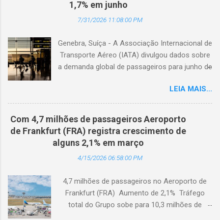
1,7% em junho
7/31/2026 11:08:00 PM
Genebra, Suíça - A Associação Internacional de
Transporte Aéreo (IATA) divulgou dados sobre
a demanda global de passageiros para junho de
2026. (© Freepik) A demanda total, medida em
LEIA MAIS...
passageiros-quilômetro pagos (RPK), caiu 1,7%
em comparação com junho de 2025. Excluindo
o Oriente Médio, a demanda diminuiu 0,6%. A
Com 4,7 milhões de passageiros Aeroporto
capacidade total, medida em assentos-
de Frankfurt (FRA) registra crescimento de
quilômetro disponíveis (ASK), diminuiu 1,3% em
alguns 2,1% em março
relação ao ano anterior. A taxa de ocupação foi
4/15/2026 06:58:00 PM
de 84,2% (-0,4 ponto percentual em
comparação com junho de 2025). A demanda
4,7 milhões de passageiros no Aeroporto de
internacional caiu 0,9% em comparação com
Frankfurt (FRA) Aumento de 2,1% Tráfego
junho de 2025. Excluindo o Oriente Médio, a
total do Grupo sobe para 10,3 milhões de
demanda cresceu 1,1%. A capacidade diminuiu
passageiros Frankfurt, Alemanha - Cerca de