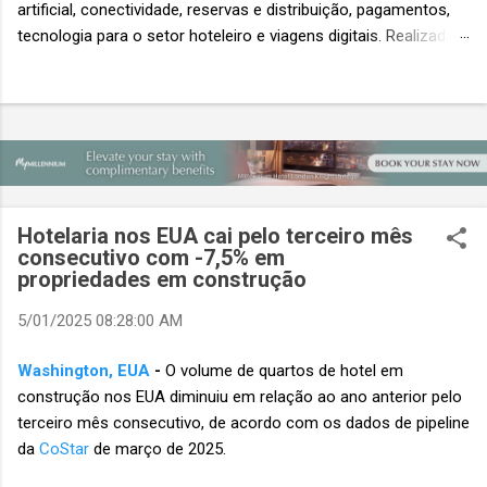
artificial, conectividade, reservas e distribuição, pagamentos,
tecnologia para o setor hoteleiro e viagens digitais. Realizada
em conjunto com a ITB Asia e a MICE Show Asia, a Travel
Tech Asia faz parte do principal evento do setor de viagens da
Ásia. Com um único Passe de Acesso Total, os visitantes
podem acessar os três eventos simultâneos A Travel Tech
Asia 2026 retorna de 21 a 23 de outubro de 2026 no Sands
Expo & Convention Centre (Nível 1), em Singapura, reunindo
fornecedores de tecnologia, empresas de viagens e
Hotelaria nos EUA cai pelo terceiro mês
compradores para explorar as inovações que moldam o futuro
consecutivo com -7,5% em
das viagens. O evento também contará com a presença de
propriedades em construção
importantes nomes do setor e debates sobre as principais
5/01/2025 08:28:00 AM
tendências que impulsionam a próxima geração da tecnologia
de viagens, desde inteligência artificial e transformação...
Washington, EUA
-
O volume de quartos de hotel em
construção nos EUA diminuiu em relação ao ano anterior pelo
terceiro mês consecutivo, de acordo com os dados de pipeline
da
CoStar
de março de 2025.