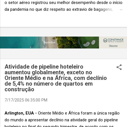
o setor aéreo registrou seu melhor desempenho desde o início
da pandemia no que diz respeito ao extravio de bagagens,
mesmo com o aumento no número de passageiros. As taxas
caíram 23%, um sinal de que os esforços pela transformação
digital estão dando resultados, de acordo com o relatório
“Baggage IT Insights” de 2026 da SITA, a 20ª edição anual
desse importante estudo de referência à indústria. (© SITA)
Porém, a questão mais importante não é apenas a melhoria. É
a lacuna que ainda persiste. O extravio de bagagens ainda
custa ao setor US$ 6,3 bilhões anualmente. Cada mala
Atividade de pipeline hoteleiro
extraviada acarreta um custo médio de US$ 260. Com um
aumentou globalmente, exceto no
Oriente Médio e na África, com declínio
lucro líquido médio de apenas US$ 8 por passageiro, uma mala
de 5,4% no número de quartos em
extraviada anula o lucro de mais de 30 assentos vendidos, e
construção
cinco anulam o lucro de um voo inteiro. O núme...
7/17/2025 06:35:00 PM
Arlington, EUA -
Oriente Médio e África foram a única região
do mundo a apresentar declínio na atividade geral do pipeline
hoteleiro no final do segundo trimestre, de acordo com os