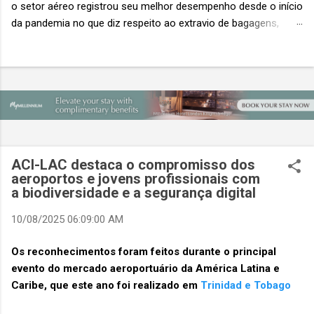
o setor aéreo registrou seu melhor desempenho desde o início
da pandemia no que diz respeito ao extravio de bagagens,
mesmo com o aumento no número de passageiros. As taxas
caíram 23%, um sinal de que os esforços pela transformação
digital estão dando resultados, de acordo com o relatório
“Baggage IT Insights” de 2026 da SITA, a 20ª edição anual
desse importante estudo de referência à indústria. (© SITA)
Porém, a questão mais importante não é apenas a melhoria. É
a lacuna que ainda persiste. O extravio de bagagens ainda
custa ao setor US$ 6,3 bilhões anualmente. Cada mala
ACI-LAC destaca o compromisso dos
extraviada acarreta um custo médio de US$ 260. Com um
aeroportos e jovens profissionais com
a biodiversidade e a segurança digital
lucro líquido médio de apenas US$ 8 por passageiro, uma mala
extraviada anula o lucro de mais de 30 assentos vendidos, e
10/08/2025 06:09:00 AM
cinco anulam o lucro de um voo inteiro. O núme...
Os reconhecimentos foram feitos durante o principal
evento do mercado aeroportuário da América Latina e
Caribe, que este ano foi realizado em
Trinidad e Tobago