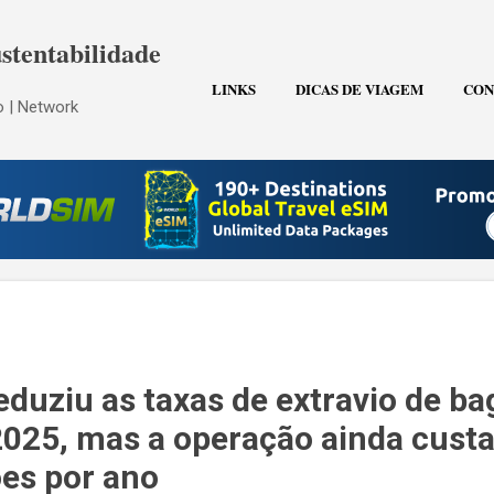
Pular para o conteúdo principal
stentabilidade
LINKS
DICAS DE VIAGEM
CON
 | Network
eduziu as taxas de extravio de b
25, mas a operação ainda custa
ões por ano