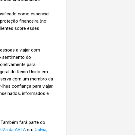
assificado como essencial
proteção financeira (no
clientes sobre esses
 pessoas a viajar com
o sentimento do
coletivamente para
 geral do Reino Unido em
a reserva com um membro da
hes confiança para viajar.
nselhados, informados e
. Também fará parte do
2025 da ABTA
em
Calvià,