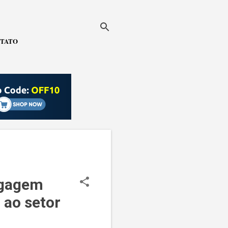
TATO
agagem
 ao setor