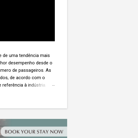
te de uma tendência mais
melhor desempenho desde o
úmero de passageiros. As
tados, de acordo com o
 referência à indústria. (©
te. O extravio de bagagens
édio de US$ 260. Com um
s de 30 assentos vendidos,