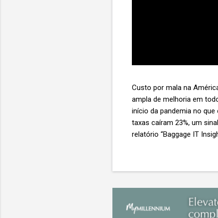
Custo por mala na América
ampla de melhoria em todo
início da pandemia no que
taxas caíram 23%, um sina
relatório “Baggage IT Insi
SITA) Porém, a questão mai
ainda custa ao setor US$ 
lucro líquido médio de ape
e cinco anulam o lucro de 