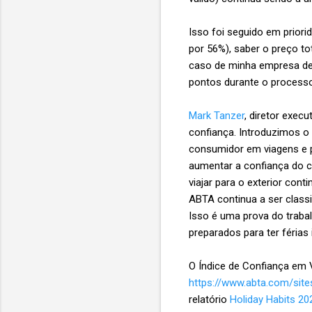
Isso foi seguido em priori
por 56%), saber o preço to
caso de minha empresa de v
pontos durante o processo
Mark Tanzer
, diretor exec
confiança. Introduzimos o
consumidor em viagens e pa
aumentar a confiança do c
viajar para o exterior co
ABTA continua a ser classi
Isso é uma prova do traba
preparados para ter férias i
O Índice de Confiança em V
https://www.abta.com/sit
relatório
Holiday Habits 2