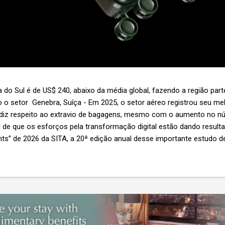
 do Sul é de US$ 240, abaixo da média global, fazendo a região par
 o setor Genebra, Suíça - Em 2025, o setor aéreo registrou seu 
 diz respeito ao extravio de bagagens, mesmo com o aumento no n
l de que os esforços pela transformação digital estão dando resul
ghts” de 2026 da SITA, a 20ª edição anual desse importante estudo de
s importante não é apenas a melhoria. É a lacuna que ainda persis
6,3 bilhões anualmente. Cada mala extraviada acarreta um custo m
nas US$ 8 por passageiro, uma mala extraviada anula o lucro de mai
um voo inteiro. O núme...