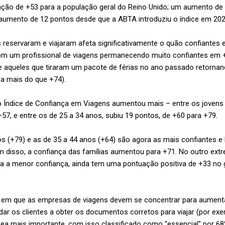
uação de +53 para a população geral do Reino Unido; um aumento 
umento de 12 pontos desde que a ABTA introduziu o índice em 20
eservaram e viajaram afeta significativamente o quão confiantes 
m um profissional de viagens permanecendo muito confiantes em +
 aqueles que tiraram um pacote de férias no ano passado retorna
 a mais do que +74).
 Índice de Confiança em Viagens aumentou mais – entre os jovens 
57, e entre os de 25 a 34 anos, subiu 19 pontos, de +60 para +79.
s (+79) e as de 35 a 44 anos (+64) são agora as mais confiantes 
ém disso, a confiança das famílias aumentou para +71. No outro extr
ha a menor confiança, ainda tem uma pontuação positiva de +33 no 
 em que as empresas de viagens devem se concentrar para aumenta
udar os clientes a obter os documentos corretos para viajar (por ex
rea mais importante, com isso classificado como "essencial" por 6