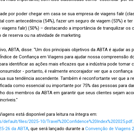
dade por poder chegar em casa se sua empresa de viagens falir (cl
tal com antecedência (54%), fazer um seguro de viagem (53%) e ter 
iagens falir) (50%) – destacando a importância de tranquilizar os 
 de reserva ou na atividade de marketing.
utivo, ABTA, disse: "Um dos principais objetivos da ABTA é ajudar as
 Índice de Confiança em Viagens para ajudar nossa compreensão d
ra identificar as ações mais eficazes que a indústria pode tomar 
onsumidor - portanto, é realmente encorajador ver que a confiança
ntinua sua tendência ascendente. Também é reconfortante ver que 
ficada como essencial ou importante por 75% das pessoas para dar-l
lho dos membros da ABTA em garantir que seus clientes sejam aco
ncríveis."
iagens está disponível para leitura na íntegra em:
es/default/files/2025-10/Travel%20Confidence%20Index%202025.pdf
025-26 da ABTA
, que será lançado durante a
Convenção de Viagens 