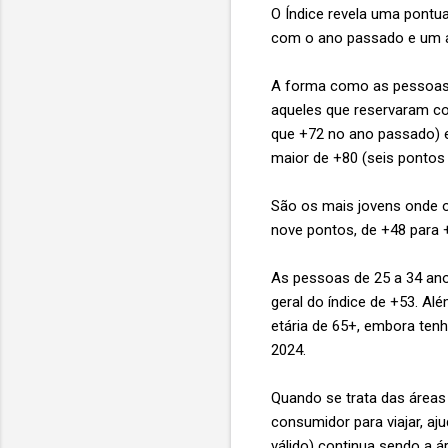
O Índice revela uma pont
com o ano passado e um a
A forma como as pessoas r
aqueles que reservaram co
que +72 no ano passado) e
maior de +80 (seis pontos
São os mais jovens onde o
nove pontos, de +48 para +
As pessoas de 25 a 34 ano
geral do índice de +53. Al
etária de 65+, embora ten
2024.
Quando se trata das áreas
consumidor para viajar, aj
válido) continua sendo a á