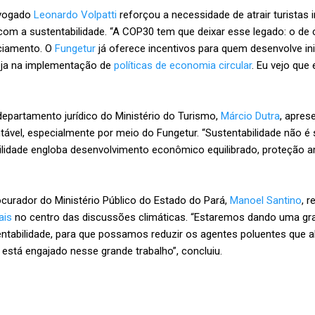
dvogado
Leonardo Volpatti
reforçou a necessidade de atrair turistas i
m a sustentabilidade. “A COP30 tem que deixar esse legado: o de
nciamento. O
Fungetur
já oferece incentivos para quem desenvolve inic
eja na implementação de
políticas de economia circular
. Eu vejo que
epartamento jurídico do Ministério do Turismo,
Márcio Dutra
, apres
tável, especialmente por meio do Fungetur. “Sustentabilidade não é 
bilidade engloba desenvolvimento econômico equilibrado, proteção am
curador do Ministério Público do Estado do Pará,
Manoel Santino
, 
ais
no centro das discussões climáticas. “Estaremos dando uma gra
ntabilidade, para que possamos reduzir os agentes poluentes que al
o está engajado nesse grande trabalho”, concluiu.