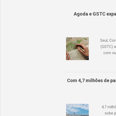
Agoda e GSTC expa
Seul, Cor
(GSTC) a
com su
Academia
continu
conhecime
lançam
Com 4,7 milhões de pa
pro
dispo
diversi
4,7 mil
sobe p