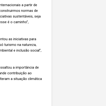
nternacionais a partir de
 construirmos normas de
iativas sustentáveis, seja
 esse é o caminho”,
entou as iniciativas para
só turismo na natureza,
biental e inclusão social”,
ressaltou a importância de
nde contribuição ao
teram a situação climática