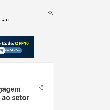
TATO
agagem
 ao setor