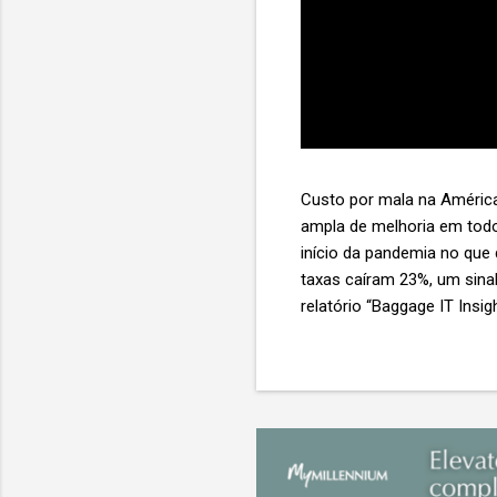
Custo por mala na América
ampla de melhoria em todo
início da pandemia no que
taxas caíram 23%, um sina
relatório “Baggage IT Insi
SITA) Porém, a questão mai
ainda custa ao setor US$ 
lucro líquido médio de ape
e cinco anulam o lucro de 