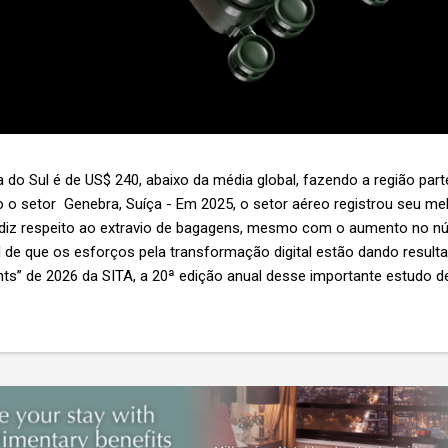
 do Sul é de US$ 240, abaixo da média global, fazendo a região par
 o setor Genebra, Suíça - Em 2025, o setor aéreo registrou seu 
 diz respeito ao extravio de bagagens, mesmo com o aumento no n
l de que os esforços pela transformação digital estão dando resul
ghts” de 2026 da SITA, a 20ª edição anual desse importante estudo de
s importante não é apenas a melhoria. É a lacuna que ainda persis
6,3 bilhões anualmente. Cada mala extraviada acarreta um custo m
nas US$ 8 por passageiro, uma mala extraviada anula o lucro de mai
um voo inteiro. O núme...