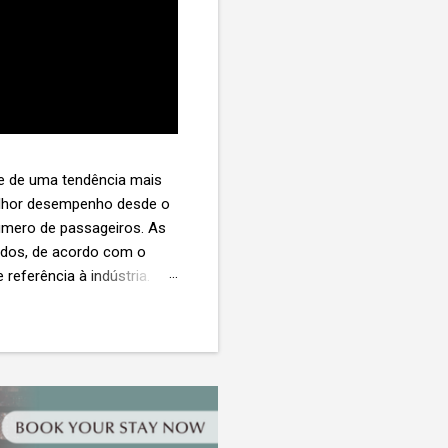
te de uma tendência mais
melhor desempenho desde o
úmero de passageiros. As
tados, de acordo com o
 referência à indústria. (©
te. O extravio de bagagens
édio de US$ 260. Com um
s de 30 assentos vendidos,