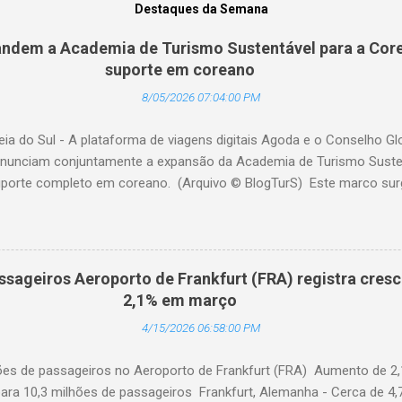
Destaques da Semana
ndem a Academia de Turismo Sustentável para a Core
suporte em coreano
8/05/2026 07:04:00 PM
eia do Sul - A plataforma de viagens digitais Agoda e o Conselho G
nunciam conjuntamente a expansão da Academia de Turismo Sustent
porte completo em coreano. (Arquivo © BlogTurS) Este marco su
 celebra seu primeiro aniversário e ultrapassa a marca de 3.000 u
idade à sua missão de apoiar profissionais da hotelaria em toda a 
nto prático sobre turismo mais sustentável, com base no Padrão 
ento, há um ano, a Academia de Turismo Sustentável tornou-se um
ssageiros Aeroporto de Frankfurt (FRA) registra cres
fissionais da hotelaria que buscam promover práticas sustentáveis ​
2,1% em março
nibilidade agora em coreano, a Academia fortalece ainda mais sua 
4/15/2026 06:58:00 PM
ficado setor hoteleiro da Coreia do Sul. A Dra. Mihee Kang, Diretora d
hões de passageiros no Aeroporto de Frankfurt (FRA) Aumento de 2
ara 10,3 milhões de passageiros Frankfurt, Alemanha - Cerca de 4,