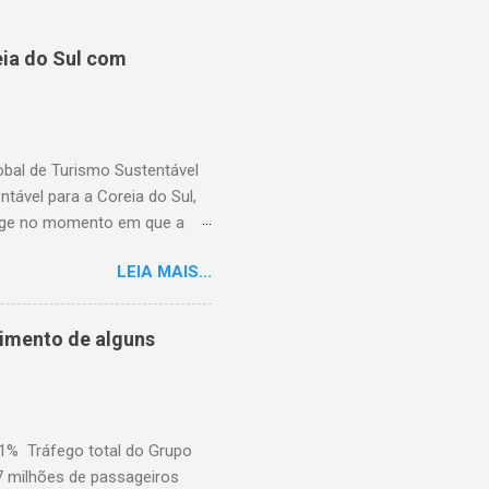
ia do Sul com
lobal de Turismo Sustentável
ável para a Coreia do Sul,
rge no momento em que a
suários cadastrados, dando
LEIA MAIS...
região, capacitando-os com
Hoteleiro GSTC. Desde o seu
 importante recurso para
cimento de alguns
​em toda a Ásia. Com a
capacidade de atender ao
e Garantia, GSTC, afirmo...
,1% Tráfego total do Grupo
7 milhões de passageiros