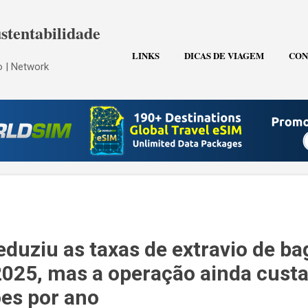
Pular para o conteúdo principal
stentabilidade
LINKS
DICAS DE VIAGEM
CON
 | Network
eduziu as taxas de extravio de b
25, mas a operação ainda custa
ões por ano