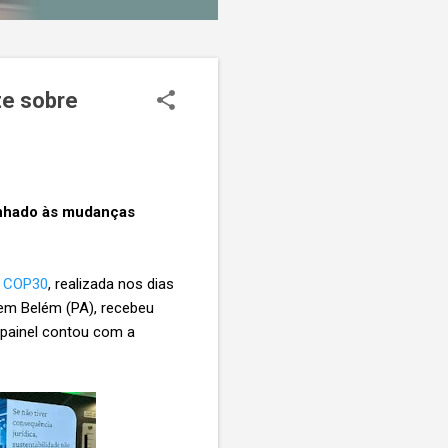
te sobre
linhado às mudanças
a
COP30
, realizada nos dias
 em Belém (PA), recebeu
O painel contou com a