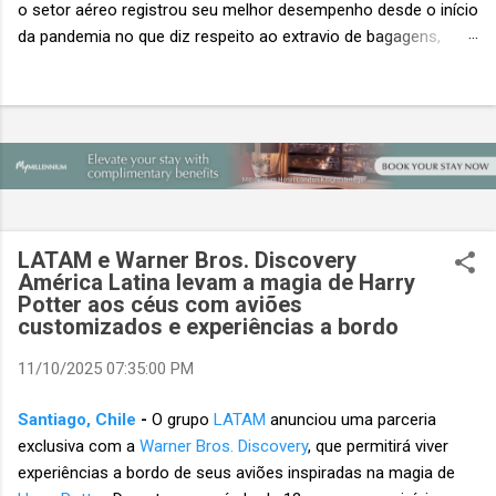
o setor aéreo registrou seu melhor desempenho desde o início
da pandemia no que diz respeito ao extravio de bagagens,
mesmo com o aumento no número de passageiros. As taxas
caíram 23%, um sinal de que os esforços pela transformação
digital estão dando resultados, de acordo com o relatório
“Baggage IT Insights” de 2026 da SITA, a 20ª edição anual
desse importante estudo de referência à indústria. (© SITA)
Porém, a questão mais importante não é apenas a melhoria. É
a lacuna que ainda persiste. O extravio de bagagens ainda
custa ao setor US$ 6,3 bilhões anualmente. Cada mala
LATAM e Warner Bros. Discovery
extraviada acarreta um custo médio de US$ 260. Com um
América Latina levam a magia de Harry
Potter aos céus com aviões
lucro líquido médio de apenas US$ 8 por passageiro, uma mala
customizados e experiências a bordo
extraviada anula o lucro de mais de 30 assentos vendidos, e
cinco anulam o lucro de um voo inteiro. O núme...
11/10/2025 07:35:00 PM
Santiago, Chile
-
O grupo
LATAM
anunciou uma parceria
exclusiva com a
Warner Bros. Discovery
, que permitirá viver
experiências a bordo de seus aviões inspiradas na magia de