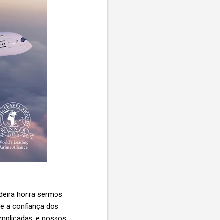
adeira honra sermos
te a confiança dos
omplicadas, e nossos