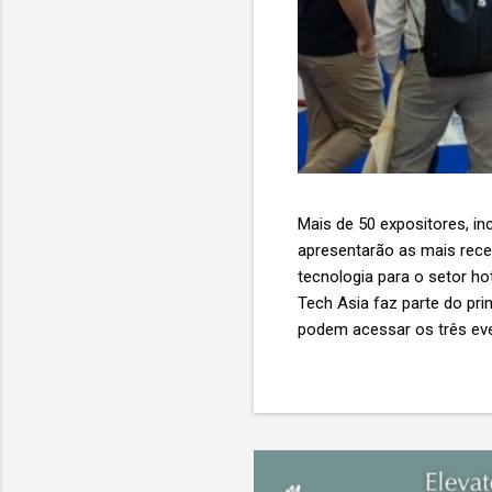
Mais de 50 expositores, inc
apresentarão as mais recent
tecnologia para o setor ho
Tech Asia faz parte do pri
podem acessar os três eve
Expo & Convention Centre (
compradores para explora
de importantes nomes do s
tecnologia de viagens, desde