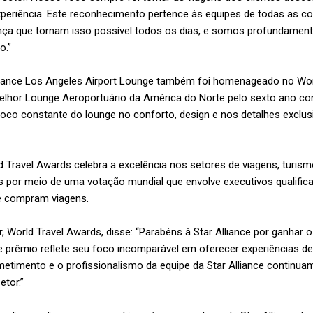
xperiência. Este reconhecimento pertence às equipes de todas as 
nça que tornam isso possível todos os dias, e somos profundamen
o.”
Alliance Los Angeles Airport Lounge também foi homenageado no Wor
Melhor Lounge Aeroportuário da América do Norte pelo sexto ano co
oco constante do lounge no conforto, design e nos detalhes exclus
 Travel Awards celebra a excelência nos setores de viagens, turismo
 por meio de uma votação mundial que envolve executivos qualifica
e compram viagens.
 World Travel Awards, disse: “Parabéns à Star Alliance por ganhar o
te prêmio reflete seu foco incomparável em oferecer experiências de
etimento e o profissionalismo da equipe da Star Alliance continua
etor.”