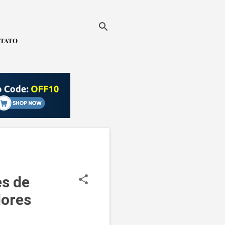
TATO
es de
ores