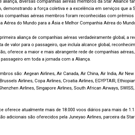
e aliança, diversas companhias aéreas membros da Star Alliance 
ano, demonstrando a força coletiva e a excelência em serviços que a 
 As companhias aéreas membros foram reconhecidas com prêmios e
ia Aérea do Mundo para a Ásia e Melhor Companhia Aérea do Mundo
meira aliança de companhias aéreas verdadeiramente global, a rede
de valor para o passageiro, que incluía alcance global, reconhecim
ção, oferece a maior e mais abrangente rede de companhias aéreas
o passageiro em toda a jornada com a Aliança.
os são: Aegean Airlines, Air Canada, Air China, Air India, Air New
 Brussels Airlines, Copa Airlines, Croatia Airlines, EGYPTAIR, Ethiopian
 Shenzhen Airlines, Singapore Airlines, South African Airways, SWISS,
ance oferece atualmente mais de 18.000 voos diários para mais de 1
o adicionais são oferecidos pela Juneyao Airlines, parceira da Star