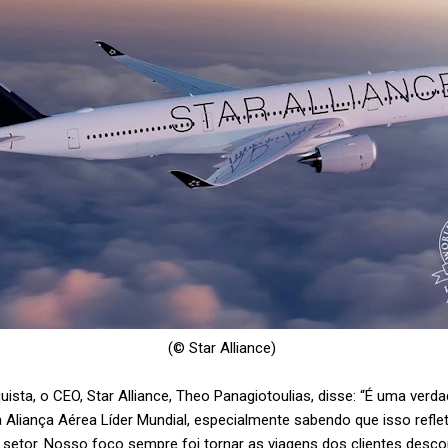
(© Star Alliance)
sta, o CEO, Star Alliance, Theo Panagiotoulias, disse: “É uma verd
liança Aérea Líder Mundial, especialmente sabendo que isso refle
o setor. Nosso foco sempre foi tornar as viagens dos clientes desc