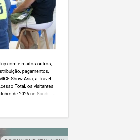
 Trip.com e muitos outros,
istribuição, pagamentos,
 MICE Show Asia, a Travel
cesso Total, os visitantes
utubro de 2026 no Sands
esas de viagens e
 contará com a presença
próxima geração da