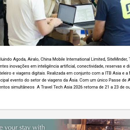
luindo Agoda, Airalo, China Mobile International Limited, SiteMinder,
es inovações em inteligência artificial, conectividade, reservas e d
teleiro e viagens digitais. Realizada em conjunto com a ITB Asia e a
ncipal evento do setor de viagens da Ásia. Com um único Passe de A
ntos simultâneos A Travel Tech Asia 2026 retorna de 21 a 23 de o
Nível 1), em Singapura, reunindo fornecedores de tecnologia, empr
r as inovações que moldam o futuro das viagens. O evento também
etor e debates sobre as principais tendências que impulsionam a 
 inteligência artificial e transformação...