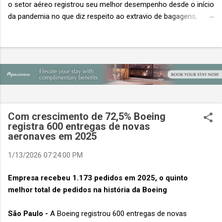
o setor aéreo registrou seu melhor desempenho desde o início
da pandemia no que diz respeito ao extravio de bagagens,
mesmo com o aumento no número de passageiros. As taxas
caíram 23%, um sinal de que os esforços pela transformação
digital estão dando resultados, de acordo com o relatório
“Baggage IT Insights” de 2026 da SITA, a 20ª edição anual
desse importante estudo de referência à indústria. (© SITA)
Porém, a questão mais importante não é apenas a melhoria. É
a lacuna que ainda persiste. O extravio de bagagens ainda
custa ao setor US$ 6,3 bilhões anualmente. Cada mala
Com crescimento de 72,5% Boeing
extraviada acarreta um custo médio de US$ 260. Com um
registra 600 entregas de novas
aeronaves em 2025
lucro líquido médio de apenas US$ 8 por passageiro, uma mala
extraviada anula o lucro de mais de 30 assentos vendidos, e
1/13/2026 07:24:00 PM
cinco anulam o lucro de um voo inteiro. O núme...
Empresa recebeu 1.173 pedidos em 2025, o quinto
melhor total de pedidos na história da Boeing
São Paulo -
A Boeing registrou 600 entregas de novas