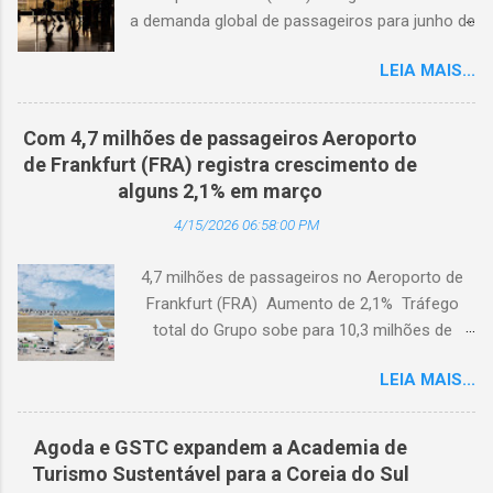
a demanda global de passageiros para junho de
2026. (© Freepik) A demanda total, medida em
LEIA MAIS...
passageiros-quilômetro pagos (RPK), caiu 1,7%
em comparação com junho de 2025. Excluindo
o Oriente Médio, a demanda diminuiu 0,6%. A
Com 4,7 milhões de passageiros Aeroporto
capacidade total, medida em assentos-
de Frankfurt (FRA) registra crescimento de
quilômetro disponíveis (ASK), diminuiu 1,3% em
alguns 2,1% em março
relação ao ano anterior. A taxa de ocupação foi
4/15/2026 06:58:00 PM
de 84,2% (-0,4 ponto percentual em
comparação com junho de 2025). A demanda
4,7 milhões de passageiros no Aeroporto de
internacional caiu 0,9% em comparação com
Frankfurt (FRA) Aumento de 2,1% Tráfego
junho de 2025. Excluindo o Oriente Médio, a
total do Grupo sobe para 10,3 milhões de
demanda cresceu 1,1%. A capacidade diminuiu
passageiros Frankfurt, Alemanha - Cerca de
0,6% em relação ao ano anterior, e o fator de
LEIA MAIS...
4,7 milhões de passageiros utilizaram o
ocupação foi de 84,2% (-0,2 ponto percentual
Aeroporto de Frankfurt (FRA) em março de
em comparação com junho de 2025). A
2026. O tráfego no mês em análise registrou
demanda doméstica contraiu 3,0% em
Agoda e GSTC expandem a Academia de
um crescimento anual de 2,1%, apesar dos
comparação com junho de 2025. A capacidade
Turismo Sustentável para a Coreia do Sul
impactos extraordinários resultantes de dois