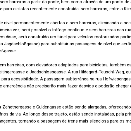
em barreiras a partir da ponte, bem como através de um ponto de a
 para ciclistas recentemente construída, sem barreiras, entre a Kl
e nível permanentemente abertas e sem barreiras, eliminando a ne
imeira vez, será possível o tráfego contínuo e sem barreiras nas r
ém disso, será construído um túnel para veículos motorizados partic
a Jagdschloßgasse) para substituir as passagens de nível que serã
loßgasse.
m barreiras, com elevadores adaptados para bicicletas, também e
itingergasse e Jagdschlossgasse. A rua Hildegard-Teuschl-Weg, que
 para acessibilidade. A passagem subterrânea na rua Hofwiesengasse
de emergência não precisarão mais fazer desvios e poderão chegar 
das Zehetnergasse e Guldengasse estão sendo alargadas, oferecendo
ios da via. Ao longo desse trajeto, estão sendo instaladas, pela prim
ngentes, tornando a passagem de trens mais silenciosa para os mo