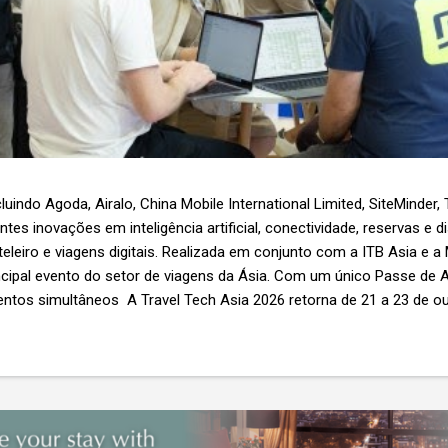
luindo Agoda, Airalo, China Mobile International Limited, SiteMinder,
es inovações em inteligência artificial, conectividade, reservas e d
teleiro e viagens digitais. Realizada em conjunto com a ITB Asia e a
ncipal evento do setor de viagens da Ásia. Com um único Passe de A
ntos simultâneos A Travel Tech Asia 2026 retorna de 21 a 23 de o
Nível 1), em Singapura, reunindo fornecedores de tecnologia, empr
r as inovações que moldam o futuro das viagens. O evento também
etor e debates sobre as principais tendências que impulsionam a 
 inteligência artificial e transformação...