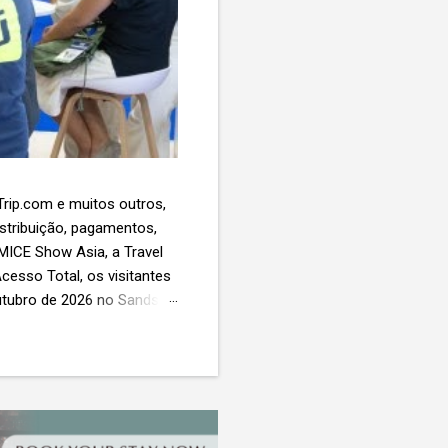
 Trip.com e muitos outros,
istribuição, pagamentos,
 MICE Show Asia, a Travel
cesso Total, os visitantes
utubro de 2026 no Sands
esas de viagens e
 contará com a presença
próxima geração da