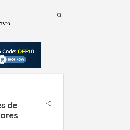
TATO
es de
ores