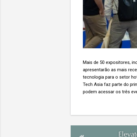
Mais de 50 expositores, inc
apresentarão as mais recent
tecnologia para o setor ho
Tech Asia faz parte do pri
podem acessar os três eve
Expo & Convention Centre (
compradores para explora
de importantes nomes do s
tecnologia de viagens, desde