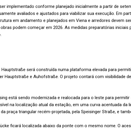
er implementado conforme planejado inicialmente a partir de sete
amente avaliados e ajustados para viabilizar sua execução. Em part
strutura em andamento e planejados em Viena e arredores devem se
s obras podem começar em 2026. As medidas preparatórias iniciais 
o.
 Hauptstraße será construída numa plataforma elevada para permiti
ger Hauptstraße e Auhofstraße. O projeto contará com visibilidade d
sing está sendo modernizada e realocada para o leste para permitir
sível na localização atual da estação, em uma curva acentuada da l
tir da praça triangular recém-projetada, pela Speisinger Straße, e t
cke ficará localizada abaixo da ponte com o mesmo nome. O acess