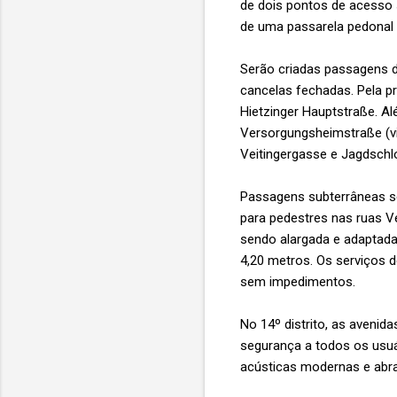
de dois pontos de acesso s
de uma passarela pedonal e
Serão criadas passagens d
cancelas fechadas. Pela pr
Hietzinger Hauptstraße. Al
Versorgungsheimstraße (vi
Veitingergasse e Jagdsch
Passagens subterrâneas se
para pedestres nas ruas Ve
sendo alargada e adaptada
4,20 metros. Os serviços 
sem impedimentos.
No 14º distrito, as aveni
segurança a todos os usuár
acústicas modernas e abra