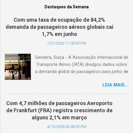
Destaques da Semana
Com uma taxa de ocupação de 84,2%
demanda de passageiros aéreos globais cai
1,7% em junho
7/31/2026 11:08:00 PM
Genebra, Suíça - A Associação Internacional de
Transporte Aéreo (IATA) divulgou dados sobre
a demanda global de passageiros para junho de
2026. (© Freepik) A demanda total, medida em
LEIA MAIS...
passageiros-quilômetro pagos (RPK), caiu 1,7%
em comparação com junho de 2025. Excluindo
o Oriente Médio, a demanda diminuiu 0,6%. A
Com 4,7 milhões de passageiros Aeroporto
capacidade total, medida em assentos-
de Frankfurt (FRA) registra crescimento de
quilômetro disponíveis (ASK), diminuiu 1,3% em
alguns 2,1% em março
relação ao ano anterior. A taxa de ocupação foi
4/15/2026 06:58:00 PM
de 84,2% (-0,4 ponto percentual em