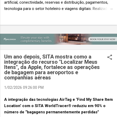
artificial, conectividade, reservas e distribuição, pagamentos,
tecnologia para o setor hoteleiro e viagens digitais. Realizada
em conjunto com a ITB Asia e a MICE Show Asia, a Travel
Tech Asia faz parte do principal evento do setor de viagens da
Ásia. Com um único Passe de Acesso Total, os visitantes
podem acessar os três eventos simultâneos A Travel Tech
Asia 2026 retorna de 21 a 23 de outubro de 2026 no Sands
Expo & Convention Centre (Nível 1), em Singapura, reunindo
fornecedores de tecnologia, empresas de viagens e
Um ano depois, SITA mostra como a
compradores para explorar as inovações que moldam o futuro
integração do recurso "Localizar Meus
das viagens. O evento também contará com a presença de
Itens", da Apple, fortalece as operações
importantes nomes do setor e debates sobre as principais
de bagagem para aeroportos e
companhias aéreas
tendências que impulsionam a próxima geração da tecnologia
de viagens, desde inteligência artificial e transformação...
1/02/2026 09:26:00 PM
A integração das tecnologias AirTag e ‘Find My Share Item
Location’ com o SITA WorldTracer® reduziu em 90% o
número de “bagagens permanentemente perdidas”