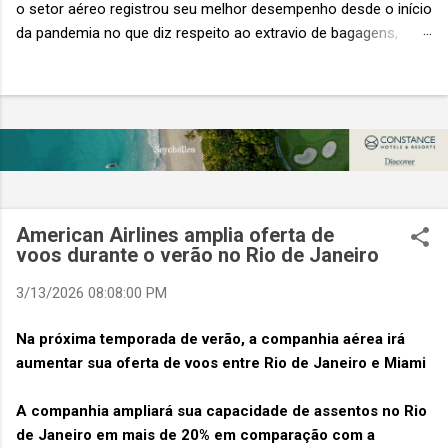
o setor aéreo registrou seu melhor desempenho desde o início
da pandemia no que diz respeito ao extravio de bagagens,
mesmo com o aumento no número de passageiros. As taxas
caíram 23%, um sinal de que os esforços pela transformação
digital estão dando resultados, de acordo com o relatório
“Baggage IT Insights” de 2026 da SITA, a 20ª edição anual
desse importante estudo de referência à indústria. (© SITA)
Porém, a questão mais importante não é apenas a melhoria. É
a lacuna que ainda persiste. O extravio de bagagens ainda
custa ao setor US$ 6,3 bilhões anualmente. Cada mala
American Airlines amplia oferta de
extraviada acarreta um custo médio de US$ 260. Com um
voos durante o verão no Rio de Janeiro
lucro líquido médio de apenas US$ 8 por passageiro, uma mala
3/13/2026 08:08:00 PM
extraviada anula o lucro de mais de 30 assentos vendidos, e
cinco anulam o lucro de um voo inteiro. O núme...
Na próxima temporada de verão, a companhia aérea irá
aumentar sua oferta de voos entre Rio de Janeiro e Miami
A companhia ampliará sua capacidade de assentos no Rio
de Janeiro em mais de 20% em comparação com a