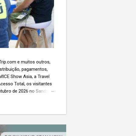
 Trip.com e muitos outros,
istribuição, pagamentos,
 MICE Show Asia, a Travel
cesso Total, os visitantes
utubro de 2026 no Sands
esas de viagens e
 contará com a presença
próxima geração da