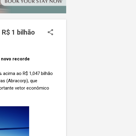
 R$ 1 bilhão
o novo recorde
7% acima ao R$ 1,047 bilhão
as (Abracorp), que
rtante vetor econômico