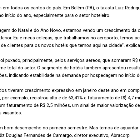
m em todos os cantos do país. Em Belém (PA), o taxista Luiz Rodrig
 início do ano, especialmente para o setor hoteleiro.
sagem do Natal e do Ano Novo, estamos vendo um crescimento da c
xterior. Eu e meus colegas, que trabalhamos no aeroporto, temos 
 de clientes para os novos hotéis que temos aqui na cidade”, explica
oi puxado, principalmente, pelos serviços aéreos, que somaram R$ 
ume total do setor. O segmento de hotéis também apresentou result
ões, indicando estabilidade na demanda por hospedagem no início 
dos tiveram crescimento expressivo em janeiro deste ano em comp
r, por exemplo, registrou alta e de 63,41% e faturamento de R$ 4,7 
m faturamento de R$ 2,5 milhões, um sinal de maior valorização de
 viajantes.
 um bom desempenho no primeiro semestre. Mas temos de aguardar 
diz Douglas Fernandes de Camargo, diretor executivo, Abracorp.