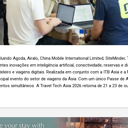
luindo Agoda, Airalo, China Mobile International Limited, SiteMinder,
es inovações em inteligência artificial, conectividade, reservas e d
teleiro e viagens digitais. Realizada em conjunto com a ITB Asia e a
ncipal evento do setor de viagens da Ásia. Com um único Passe de A
ntos simultâneos A Travel Tech Asia 2026 retorna de 21 a 23 de o
Nível 1), em Singapura, reunindo fornecedores de tecnologia, empr
r as inovações que moldam o futuro das viagens. O evento também
etor e debates sobre as principais tendências que impulsionam a 
 inteligência artificial e transformação...