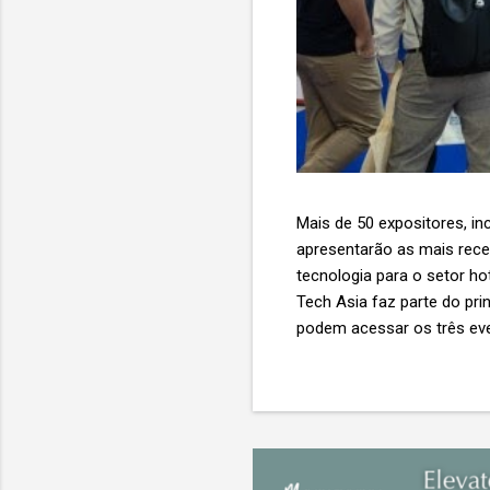
Mais de 50 expositores, inc
apresentarão as mais recent
tecnologia para o setor ho
Tech Asia faz parte do pri
podem acessar os três eve
Expo & Convention Centre (
compradores para explora
de importantes nomes do s
tecnologia de viagens, desde