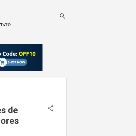
TATO
es de
ores