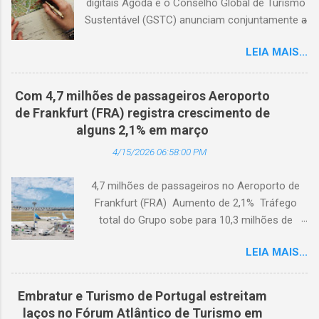
digitais Agoda e o Conselho Global de Turismo
Sustentável (GSTC) anunciam conjuntamente a
expansão da Academia de Turismo Sustentável
LEIA MAIS...
para a Coreia do Sul, com suporte completo
em coreano. (Arquivo © BlogTurS) Este marco
surge no momento em que a Academia celebra
Com 4,7 milhões de passageiros Aeroporto
seu primeiro aniversário e ultrapassa a marca
de Frankfurt (FRA) registra crescimento de
de 3.000 usuários cadastrados, dando
alguns 2,1% em março
continuidade à sua missão de apoiar
4/15/2026 06:58:00 PM
profissionais da hotelaria em toda a região,
capacitando-os com conhecimento prático
4,7 milhões de passageiros no Aeroporto de
sobre turismo mais sustentável, com base no
Frankfurt (FRA) Aumento de 2,1% Tráfego
Padrão Hoteleiro GSTC. Desde o seu
total do Grupo sobe para 10,3 milhões de
lançamento, há um ano, a Academia de
passageiros Frankfurt, Alemanha - Cerca de
Turismo Sustentável tornou-se um importante
LEIA MAIS...
4,7 milhões de passageiros utilizaram o
recurso para profissionais da hotelaria que
Aeroporto de Frankfurt (FRA) em março de
buscam promover práticas sustentáveis ​​em
2026. O tráfego no mês em análise registrou
toda a Ásia. Com a disponibilidade agora em
Embratur e Turismo de Portugal estreitam
um crescimento anual de 2,1%, apesar dos
coreano, a Academia fortalece ainda mais sua
laços no Fórum Atlântico de Turismo em