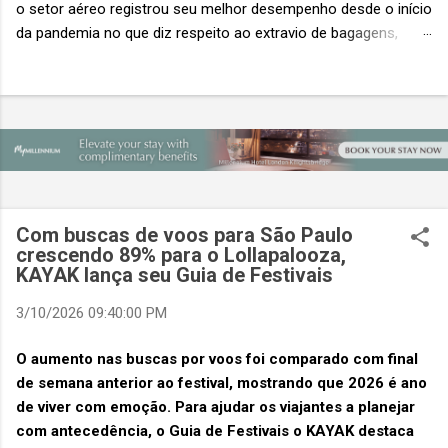
o setor aéreo registrou seu melhor desempenho desde o início
da pandemia no que diz respeito ao extravio de bagagens,
mesmo com o aumento no número de passageiros. As taxas
caíram 23%, um sinal de que os esforços pela transformação
digital estão dando resultados, de acordo com o relatório
“Baggage IT Insights” de 2026 da SITA, a 20ª edição anual
desse importante estudo de referência à indústria. (© SITA)
Porém, a questão mais importante não é apenas a melhoria. É
a lacuna que ainda persiste. O extravio de bagagens ainda
custa ao setor US$ 6,3 bilhões anualmente. Cada mala
Com buscas de voos para São Paulo
extraviada acarreta um custo médio de US$ 260. Com um
crescendo 89% para o Lollapalooza,
KAYAK lança seu Guia de Festivais
lucro líquido médio de apenas US$ 8 por passageiro, uma mala
extraviada anula o lucro de mais de 30 assentos vendidos, e
3/10/2026 09:40:00 PM
cinco anulam o lucro de um voo inteiro. O núme...
O aumento nas buscas por voos foi comparado com final
de semana anterior ao festival, mostrando que 2026 é ano
de viver com emoção. Para ajudar os viajantes a planejar
com antecedência, o Guia de Festivais o KAYAK destaca