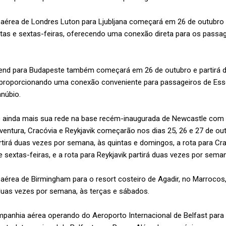
aérea de Londres Luton para Ljubljana começará em 26 de outubro e
as e sextas-feiras, oferecendo uma conexão direta para os passag
end para Budapeste também começará em 26 de outubro e partirá 
 proporcionando uma conexão conveniente para passageiros de Ess
anúbio.
 ainda mais sua rede na base recém-inaugurada de Newcastle com 
ventura, Cracóvia e Reykjavik começarão nos dias 25, 26 e 27 de ou
rtirá duas vezes por semana, às quintas e domingos, a rota para Cra
sextas-feiras, e a rota para Reykjavik partirá duas vezes por sema
aérea de Birmingham para o resort costeiro de Agadir, no Marroco
 duas vezes por semana, às terças e sábados.
mpanhia aérea operando do Aeroporto Internacional de Belfast para 