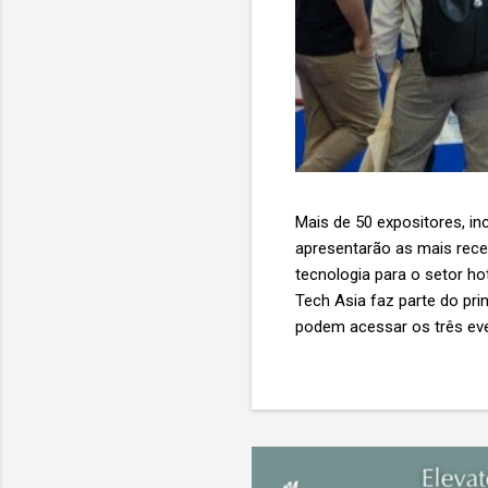
Mais de 50 expositores, inc
apresentarão as mais recent
tecnologia para o setor ho
Tech Asia faz parte do pri
podem acessar os três eve
Expo & Convention Centre (
compradores para explora
de importantes nomes do s
tecnologia de viagens, desde