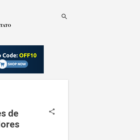
TATO
es de
ores