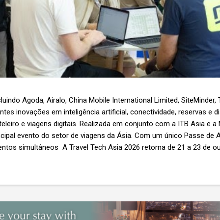
luindo Agoda, Airalo, China Mobile International Limited, SiteMinder,
es inovações em inteligência artificial, conectividade, reservas e d
teleiro e viagens digitais. Realizada em conjunto com a ITB Asia e a
ncipal evento do setor de viagens da Ásia. Com um único Passe de A
ntos simultâneos A Travel Tech Asia 2026 retorna de 21 a 23 de o
Nível 1), em Singapura, reunindo fornecedores de tecnologia, empr
r as inovações que moldam o futuro das viagens. O evento também
etor e debates sobre as principais tendências que impulsionam a 
 inteligência artificial e transformação...