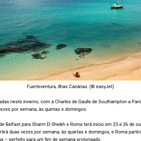
Fuerteventura, Ilhas Canárias. (© easyJet)
adas neste inverno, com a Charles de Gaulle de Southampton a Par
vezes por semana, às quintas e domingos.
de Belfast para Sharm El Sheikh e Roma terá início em 25 e 26 de o
artirá duas vezes por semana, às quartas e domingos, e Roma parti
as – perfeito para um fim de semana prolongado.