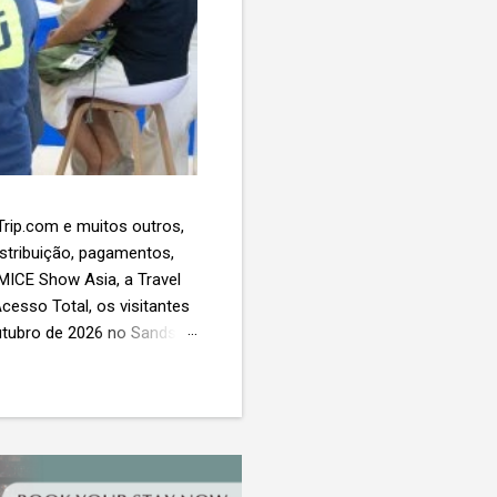
 Trip.com e muitos outros,
istribuição, pagamentos,
 MICE Show Asia, a Travel
cesso Total, os visitantes
utubro de 2026 no Sands
esas de viagens e
 contará com a presença
próxima geração da