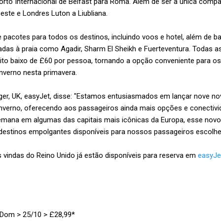
orto Internacional de Belfast para Roma. Além de ser a única comp
ste e Londres Luton a Liubliana.
e pacotes para todos os destinos, incluindo voos e hotel, além de 
adas à praia como Agadir, Sharm El Sheikh e Fuerteventura. Todas a
o baixo de £60 por pessoa, tornando a opção conveniente para os 
nverno nesta primavera.
ger, UK, easyJet, disse: "Estamos entusiasmados em lançar nove no
inverno, oferecendo aos passageiros ainda mais opções e conectivi
emana em algumas das capitais mais icônicas da Europa, esse novo
 destinos empolgantes disponíveis para nossos passageiros escolhe
vindas do Reino Unido já estão disponíveis para reserva em
easyJe
 Dom > 25/10 > £28,99*