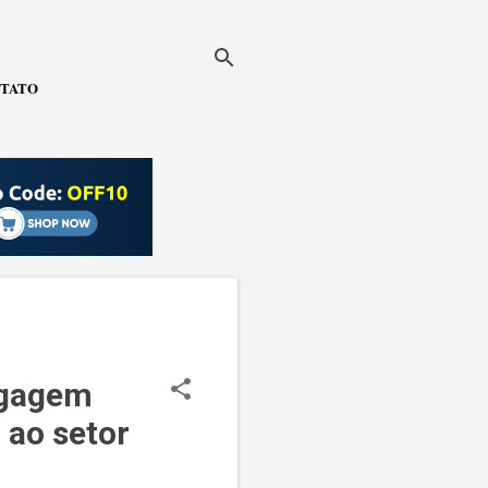
TATO
agagem
 ao setor