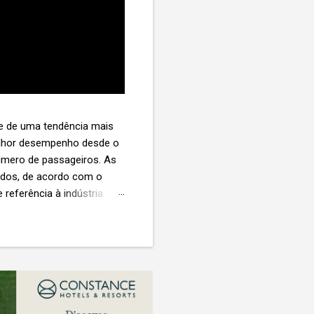
te de uma tendência mais
melhor desempenho desde o
úmero de passageiros. As
tados, de acordo com o
 referência à indústria. (©
te. O extravio de bagagens
édio de US$ 260. Com um
s de 30 assentos vendidos,