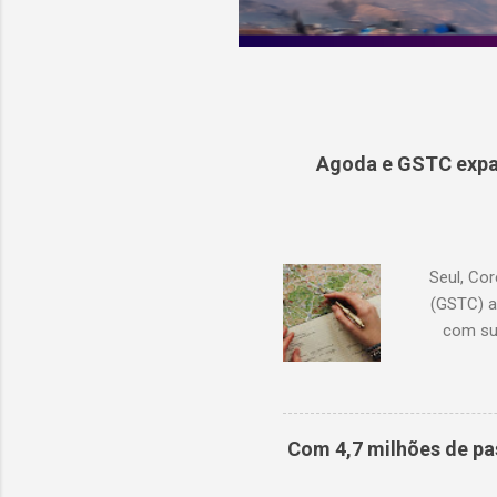
Agoda e GSTC expa
Seul, Cor
(GSTC) a
com su
Academia
continu
conhecime
lançam
Com 4,7 milhões de pa
pro
dispo