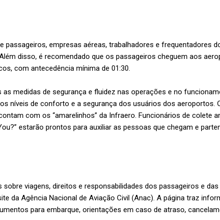
que passageiros, empresas aéreas, trabalhadores e frequentadores 
. Além disso, é recomendado que os passageiros cheguem aos aerop
os, com antecedência mínima de 01:30.
s medidas de segurança e fluidez nas operações e no funcionamen
 os níveis de conforto e a segurança dos usuários dos aeroportos. 
 contam com os “amarelinhos” da Infraero. Funcionários de colete 
You?” estarão prontos para auxiliar as pessoas que chegam e parte
 sobre viagens, direitos e responsabilidades dos passageiros e da
te da Agência Nacional de Aviação Civil (Anac). A página traz info
mentos para embarque, orientações em caso de atraso, cancelamen