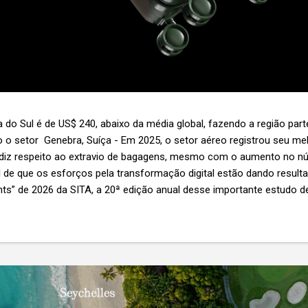
 do Sul é de US$ 240, abaixo da média global, fazendo a região par
 o setor Genebra, Suíça - Em 2025, o setor aéreo registrou seu 
 diz respeito ao extravio de bagagens, mesmo com o aumento no n
l de que os esforços pela transformação digital estão dando resul
ghts” de 2026 da SITA, a 20ª edição anual desse importante estudo de
s importante não é apenas a melhoria. É a lacuna que ainda persis
6,3 bilhões anualmente. Cada mala extraviada acarreta um custo m
nas US$ 8 por passageiro, uma mala extraviada anula o lucro de mai
um voo inteiro. O núme...