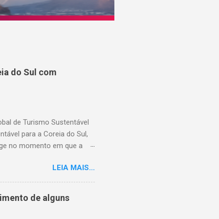
ia do Sul com
lobal de Turismo Sustentável
ável para a Coreia do Sul,
rge no momento em que a
suários cadastrados, dando
LEIA MAIS...
região, capacitando-os com
Hoteleiro GSTC. Desde o seu
 importante recurso para
cimento de alguns
​em toda a Ásia. Com a
capacidade de atender ao