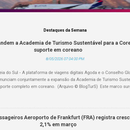
Destaques da Semana
ndem a Academia de Turismo Sustentável para a Core
suporte em coreano
8/05/2026 07:04:00 PM
eia do Sul - A plataforma de viagens digitais Agoda e o Conselho G
nunciam conjuntamente a expansão da Academia de Turismo Sustent
porte completo em coreano. (Arquivo © BlogTurS) Este marco su
 celebra seu primeiro aniversário e ultrapassa a marca de 3.000 u
idade à sua missão de apoiar profissionais da hotelaria em toda a 
nto prático sobre turismo mais sustentável, com base no Padrão 
ento, há um ano, a Academia de Turismo Sustentável tornou-se um
ssageiros Aeroporto de Frankfurt (FRA) registra cres
fissionais da hotelaria que buscam promover práticas sustentáveis ​
2,1% em março
nibilidade agora em coreano, a Academia fortalece ainda mais sua 