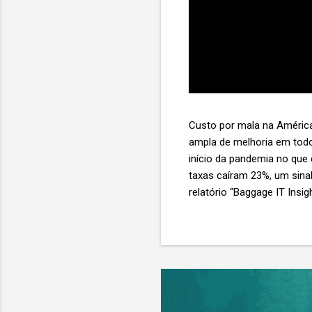
Custo por mala na América
ampla de melhoria em todo
início da pandemia no que
taxas caíram 23%, um sina
relatório “Baggage IT Insi
SITA) Porém, a questão mai
ainda custa ao setor US$ 
lucro líquido médio de ape
e cinco anulam o lucro de 