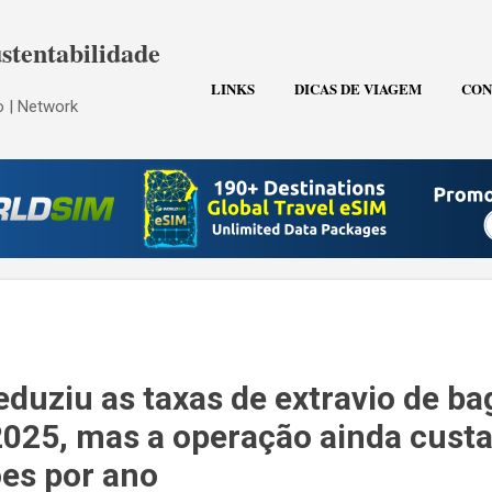
Pular para o conteúdo principal
stentabilidade
LINKS
DICAS DE VIAGEM
CON
 | Network
eduziu as taxas de extravio de b
25, mas a operação ainda custa
ões por ano