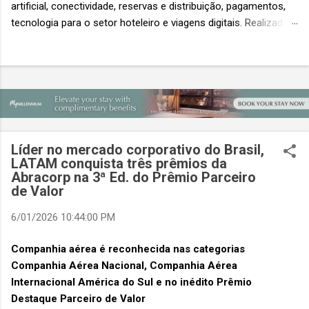
artificial, conectividade, reservas e distribuição, pagamentos,
tecnologia para o setor hoteleiro e viagens digitais. Realizada
em conjunto com a ITB Asia e a MICE Show Asia, a Travel
Tech Asia faz parte do principal evento do setor de viagens da
Ásia. Com um único Passe de Acesso Total, os visitantes
podem acessar os três eventos simultâneos A Travel Tech
Asia 2026 retorna de 21 a 23 de outubro de 2026 no Sands
Expo & Convention Centre (Nível 1), em Singapura, reunindo
fornecedores de tecnologia, empresas de viagens e
Líder no mercado corporativo do Brasil,
compradores para explorar as inovações que moldam o futuro
LATAM conquista três prêmios da
das viagens. O evento também contará com a presença de
Abracorp na 3ª Ed. do Prêmio Parceiro
importantes nomes do setor e debates sobre as principais
de Valor
tendências que impulsionam a próxima geração da tecnologia
6/01/2026 10:44:00 PM
de viagens, desde inteligência artificial e transformação...
Companhia aérea é reconhecida nas categorias
Companhia Aérea Nacional, Companhia Aérea
Internacional América do Sul e no inédito Prêmio
Destaque Parceiro de Valor