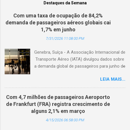
Destaques da Semana
Com uma taxa de ocupação de 84,2%
demanda de passageiros aéreos globais cai
1,7% em junho
7/31/2026 11:08:00 PM
Genebra, Suíça - A Associação Internacional de
Transporte Aéreo (IATA) divulgou dados sobre
a demanda global de passageiros para junho de
2026. (© Freepik) A demanda total, medida em
LEIA MAIS...
passageiros-quilômetro pagos (RPK), caiu 1,7%
em comparação com junho de 2025. Excluindo
o Oriente Médio, a demanda diminuiu 0,6%. A
Com 4,7 milhões de passageiros Aeroporto
capacidade total, medida em assentos-
de Frankfurt (FRA) registra crescimento de
quilômetro disponíveis (ASK), diminuiu 1,3% em
alguns 2,1% em março
relação ao ano anterior. A taxa de ocupação foi
4/15/2026 06:58:00 PM
de 84,2% (-0,4 ponto percentual em
comparação com junho de 2025). A demanda