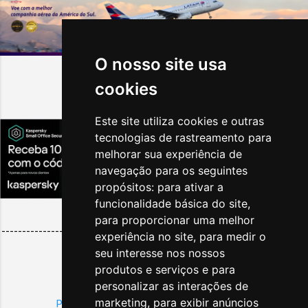
O nosso site usa
cookies
Destaques da Semana
Este site utiliza cookies e outras
tecnologias de rastreamento para
melhorar sua experiência de
navegação para os seguintes
propósitos:
para ativar a
funcionalidade básica do site
,
para proporcionar uma melhor
--------------------------------------------------------------------------
experiência no site
,
para medir o
------
seu interesse nos nossos
produtos e serviços e para
Sobre
|
Publicidade
personalizar as interações de
Copyright
|
Condições Gerais
marketing
,
para exibir anúncios
Política de Privacidade
|
Política de Cookies