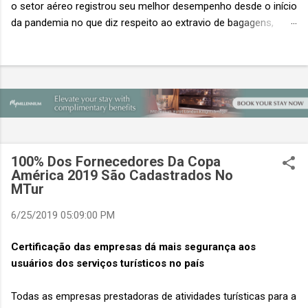
o setor aéreo registrou seu melhor desempenho desde o início
da pandemia no que diz respeito ao extravio de bagagens,
mesmo com o aumento no número de passageiros. As taxas
caíram 23%, um sinal de que os esforços pela transformação
digital estão dando resultados, de acordo com o relatório
“Baggage IT Insights” de 2026 da SITA, a 20ª edição anual
desse importante estudo de referência à indústria. (© SITA)
Porém, a questão mais importante não é apenas a melhoria. É
a lacuna que ainda persiste. O extravio de bagagens ainda
custa ao setor US$ 6,3 bilhões anualmente. Cada mala
100% Dos Fornecedores Da Copa
extraviada acarreta um custo médio de US$ 260. Com um
América 2019 São Cadastrados No
MTur
lucro líquido médio de apenas US$ 8 por passageiro, uma mala
extraviada anula o lucro de mais de 30 assentos vendidos, e
6/25/2019 05:09:00 PM
cinco anulam o lucro de um voo inteiro. O núme...
Certificação das empresas dá mais segurança aos
usuários dos serviços turísticos no país
Todas as empresas prestadoras de atividades turísticas para a