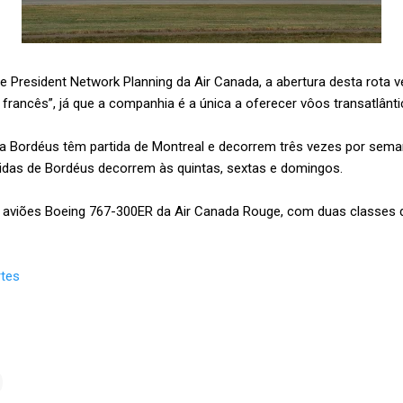
 President Network Planning da Air Canada, a abertura desta rota 
rancês”, já que a companhia é a única a oferecer vôos transatlânt
a Bordéus têm partida de Montreal e decorrem três vezes por seman
idas de Bordéus decorrem às quintas, sextas e domingos.
aviões Boeing 767-300ER da Air Canada Rouge, com duas classes 
rtes