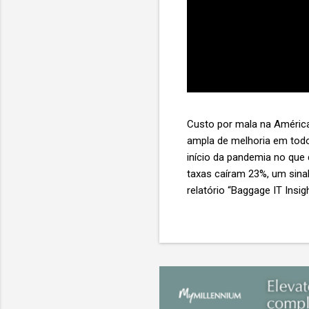
Custo por mala na América
ampla de melhoria em todo
início da pandemia no que
taxas caíram 23%, um sina
relatório “Baggage IT Insi
SITA) Porém, a questão mai
ainda custa ao setor US$ 
lucro líquido médio de ape
e cinco anulam o lucro de 