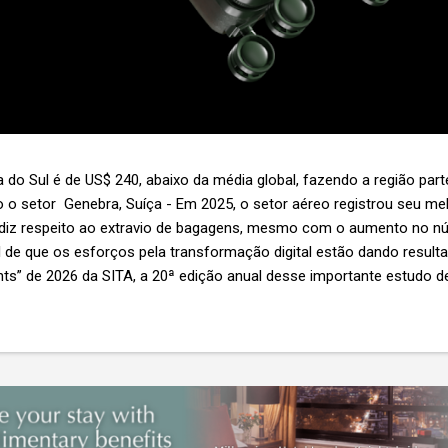
 do Sul é de US$ 240, abaixo da média global, fazendo a região par
 o setor Genebra, Suíça - Em 2025, o setor aéreo registrou seu 
 diz respeito ao extravio de bagagens, mesmo com o aumento no n
l de que os esforços pela transformação digital estão dando resul
ghts” de 2026 da SITA, a 20ª edição anual desse importante estudo de
s importante não é apenas a melhoria. É a lacuna que ainda persis
6,3 bilhões anualmente. Cada mala extraviada acarreta um custo m
nas US$ 8 por passageiro, uma mala extraviada anula o lucro de mai
um voo inteiro. O núme...