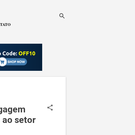
TATO
agagem
 ao setor