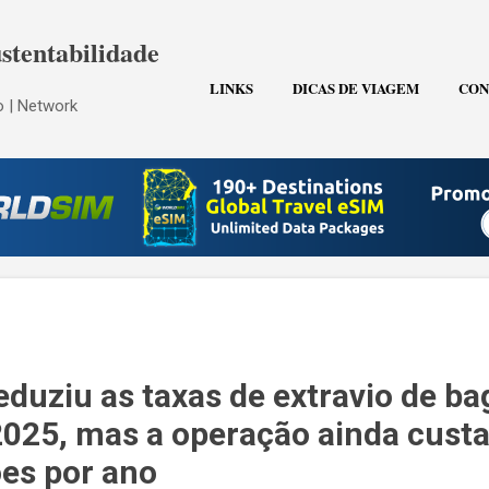
Pular para o conteúdo principal
stentabilidade
LINKS
DICAS DE VIAGEM
CON
 | Network
eduziu as taxas de extravio de b
25, mas a operação ainda custa
ões por ano