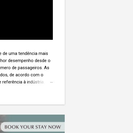
te de uma tendência mais
melhor desempenho desde o
úmero de passageiros. As
tados, de acordo com o
 referência à indústria. (©
te. O extravio de bagagens
édio de US$ 260. Com um
s de 30 assentos vendidos,