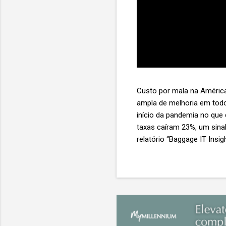
Custo por mala na América
ampla de melhoria em todo
início da pandemia no que
taxas caíram 23%, um sina
relatório “Baggage IT Insi
SITA) Porém, a questão mai
ainda custa ao setor US$ 
lucro líquido médio de ape
e cinco anulam o lucro de 