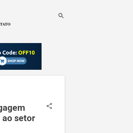
TATO
agagem
 ao setor