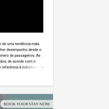
te de uma tendência mais
melhor desempenho desde o
úmero de passageiros. As
tados, de acordo com o
 referência à indústria. (©
te. O extravio de bagagens
édio de US$ 260. Com um
s de 30 assentos vendidos,