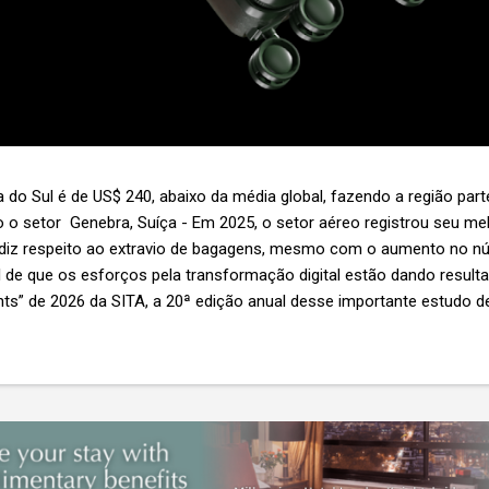
 do Sul é de US$ 240, abaixo da média global, fazendo a região par
 o setor Genebra, Suíça - Em 2025, o setor aéreo registrou seu 
 diz respeito ao extravio de bagagens, mesmo com o aumento no n
l de que os esforços pela transformação digital estão dando resul
ghts” de 2026 da SITA, a 20ª edição anual desse importante estudo de
s importante não é apenas a melhoria. É a lacuna que ainda persis
6,3 bilhões anualmente. Cada mala extraviada acarreta um custo m
nas US$ 8 por passageiro, uma mala extraviada anula o lucro de mai
um voo inteiro. O núme...