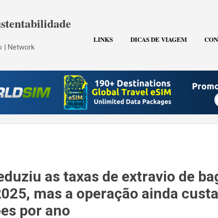
Pular para o conteúdo principal
stentabilidade
LINKS
DICAS DE VIAGEM
CON
 | Network
eduziu as taxas de extravio de b
25, mas a operação ainda custa
ões por ano