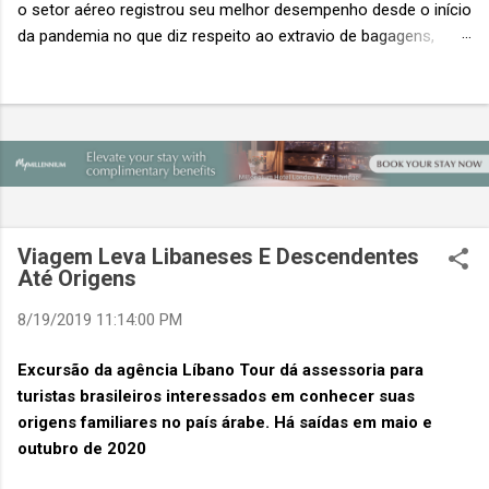
o setor aéreo registrou seu melhor desempenho desde o início
da pandemia no que diz respeito ao extravio de bagagens,
mesmo com o aumento no número de passageiros. As taxas
caíram 23%, um sinal de que os esforços pela transformação
digital estão dando resultados, de acordo com o relatório
“Baggage IT Insights” de 2026 da SITA, a 20ª edição anual
desse importante estudo de referência à indústria. (© SITA)
Porém, a questão mais importante não é apenas a melhoria. É
a lacuna que ainda persiste. O extravio de bagagens ainda
custa ao setor US$ 6,3 bilhões anualmente. Cada mala
Viagem Leva Libaneses E Descendentes
extraviada acarreta um custo médio de US$ 260. Com um
Até Origens
lucro líquido médio de apenas US$ 8 por passageiro, uma mala
8/19/2019 11:14:00 PM
extraviada anula o lucro de mais de 30 assentos vendidos, e
cinco anulam o lucro de um voo inteiro. O núme...
Excursão da agência Líbano Tour dá assessoria para
turistas brasileiros interessados em conhecer suas
origens familiares no país árabe. Há saídas em maio e
outubro de 2020