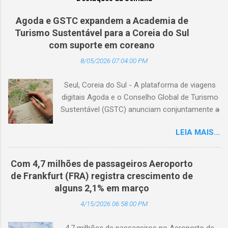
Agoda e GSTC expandem a Academia de
Turismo Sustentável para a Coreia do Sul
com suporte em coreano
8/05/2026 07:04:00 PM
Seul, Coreia do Sul - A plataforma de viagens
digitais Agoda e o Conselho Global de Turismo
Sustentável (GSTC) anunciam conjuntamente a
expansão da Academia de Turismo Sustentável
LEIA MAIS...
para a Coreia do Sul, com suporte completo
em coreano. (Arquivo © BlogTurS) Este marco
surge no momento em que a Academia celebra
Com 4,7 milhões de passageiros Aeroporto
seu primeiro aniversário e ultrapassa a marca
de Frankfurt (FRA) registra crescimento de
de 3.000 usuários cadastrados, dando
alguns 2,1% em março
continuidade à sua missão de apoiar
4/15/2026 06:58:00 PM
profissionais da hotelaria em toda a região,
capacitando-os com conhecimento prático