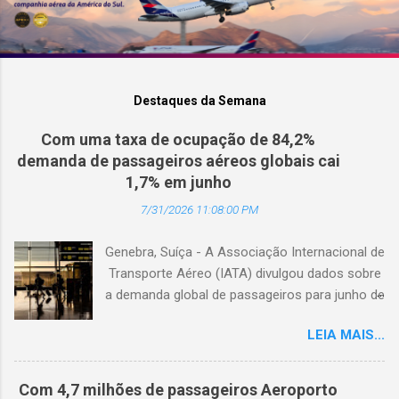
Destaques da Semana
Com uma taxa de ocupação de 84,2%
demanda de passageiros aéreos globais cai
1,7% em junho
7/31/2026 11:08:00 PM
Genebra, Suíça - A Associação Internacional de
Transporte Aéreo (IATA) divulgou dados sobre
a demanda global de passageiros para junho de
2026. (© Freepik) A demanda total, medida em
LEIA MAIS...
passageiros-quilômetro pagos (RPK), caiu 1,7%
em comparação com junho de 2025. Excluindo
o Oriente Médio, a demanda diminuiu 0,6%. A
Com 4,7 milhões de passageiros Aeroporto