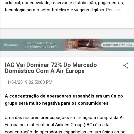
artificial, conectividade, reservas e distribuição, pagamentos,
tecnologia para o setor hoteleiro e viagens digitais. Realizada
em conjunto com a ITB Asia e a MICE Show Asia, a Travel
Tech Asia faz parte do principal evento do setor de viagens da
Ásia. Com um único Passe de Acesso Total, os visitantes
podem acessar os três eventos simultâneos A Travel Tech
Asia 2026 retorna de 21 a 23 de outubro de 2026 no Sands
Expo & Convention Centre (Nível 1), em Singapura, reunindo
fornecedores de tecnologia, empresas de viagens e
IAG Vai Dominar 72% Do Mercado
compradores para explorar as inovações que moldam o futuro
Doméstico Com A Air Europa
das viagens. O evento também contará com a presença de
importantes nomes do setor e debates sobre as principais
11/04/2019 02:50:00 PM
tendências que impulsionam a próxima geração da tecnologia
A concentração de operadores espanhóis em um único
de viagens, desde inteligência artificial e transformação...
grupo será muito negativa para os consumidores
Uma das maiores preocupações em relação à compra da Air
Europa pelo International Airlines Group (IAG) é a alta
concentração de operadoras espanholas em um único grupo,