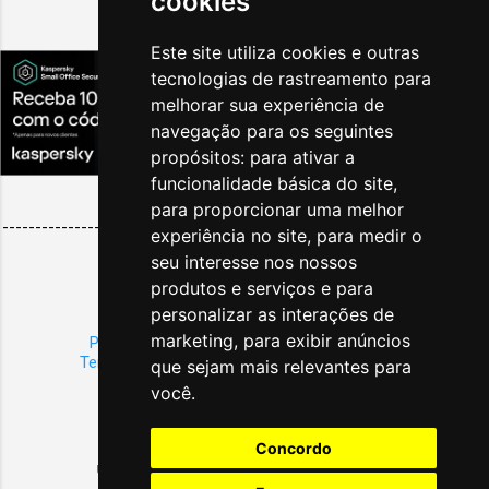
cookies
Destaques da Semana
Este site utiliza cookies e outras
tecnologias de rastreamento para
melhorar sua experiência de
navegação para os seguintes
propósitos:
para ativar a
funcionalidade básica do site
,
para proporcionar uma melhor
--------------------------------------------------------------------------
experiência no site
,
para medir o
------
seu interesse nos nossos
produtos e serviços e para
Sobre
|
Publicidade
personalizar as interações de
Copyright
|
Condições Gerais
marketing
,
para exibir anúncios
Política de Privacidade
|
Política de Cookies
Termos de Uso
|
Termos de Responsabilidade
que sejam mais relevantes para
você
.
Tecnologia do Blogger
Concordo
Uma publicação global de notícias de Viagens & Turismo.