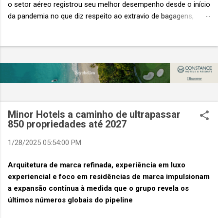
o setor aéreo registrou seu melhor desempenho desde o início
da pandemia no que diz respeito ao extravio de bagagens,
mesmo com o aumento no número de passageiros. As taxas
caíram 23%, um sinal de que os esforços pela transformação
digital estão dando resultados, de acordo com o relatório
“Baggage IT Insights” de 2026 da SITA, a 20ª edição anual
desse importante estudo de referência à indústria. (© SITA)
Porém, a questão mais importante não é apenas a melhoria. É
a lacuna que ainda persiste. O extravio de bagagens ainda
custa ao setor US$ 6,3 bilhões anualmente. Cada mala
Minor Hotels a caminho de ultrapassar
extraviada acarreta um custo médio de US$ 260. Com um
850 propriedades até 2027
lucro líquido médio de apenas US$ 8 por passageiro, uma mala
1/28/2025 05:54:00 PM
extraviada anula o lucro de mais de 30 assentos vendidos, e
cinco anulam o lucro de um voo inteiro. O núme...
Arquitetura de marca refinada, experiência em luxo
experiencial e foco em residências de marca impulsionam
a expansão contínua à medida que o grupo revela os
últimos números globais do pipeline