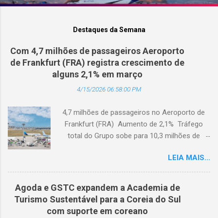
Destaques da Semana
Com 4,7 milhões de passageiros Aeroporto
de Frankfurt (FRA) registra crescimento de
alguns 2,1% em março
4/15/2026 06:58:00 PM
4,7 milhões de passageiros no Aeroporto de
Frankfurt (FRA) Aumento de 2,1% Tráfego
total do Grupo sobe para 10,3 milhões de
passageiros Frankfurt, Alemanha - Cerca de
LEIA MAIS...
4,7 milhões de passageiros utilizaram o
Aeroporto de Frankfurt (FRA) em março de
2026. O tráfego no mês em análise registrou
Agoda e GSTC expandem a Academia de
um crescimento anual de 2,1%, apesar dos
Turismo Sustentável para a Coreia do Sul
impactos extraordinários resultantes de dois
com suporte em coreano
dias de greve e da atual conjuntura geopolítica.