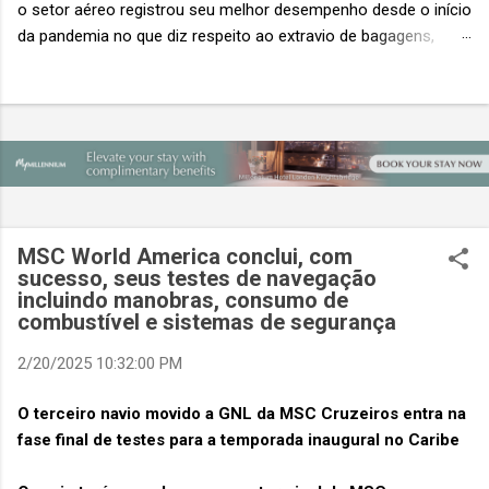
o setor aéreo registrou seu melhor desempenho desde o início
da pandemia no que diz respeito ao extravio de bagagens,
mesmo com o aumento no número de passageiros. As taxas
caíram 23%, um sinal de que os esforços pela transformação
digital estão dando resultados, de acordo com o relatório
“Baggage IT Insights” de 2026 da SITA, a 20ª edição anual
desse importante estudo de referência à indústria. (© SITA)
Porém, a questão mais importante não é apenas a melhoria. É
a lacuna que ainda persiste. O extravio de bagagens ainda
custa ao setor US$ 6,3 bilhões anualmente. Cada mala
MSC World America conclui, com
extraviada acarreta um custo médio de US$ 260. Com um
sucesso, seus testes de navegação
incluindo manobras, consumo de
lucro líquido médio de apenas US$ 8 por passageiro, uma mala
combustível e sistemas de segurança
extraviada anula o lucro de mais de 30 assentos vendidos, e
cinco anulam o lucro de um voo inteiro. O núme...
2/20/2025 10:32:00 PM
O terceiro navio movido a GNL da MSC Cruzeiros entra na
fase final de testes para a temporada inaugural no Caribe