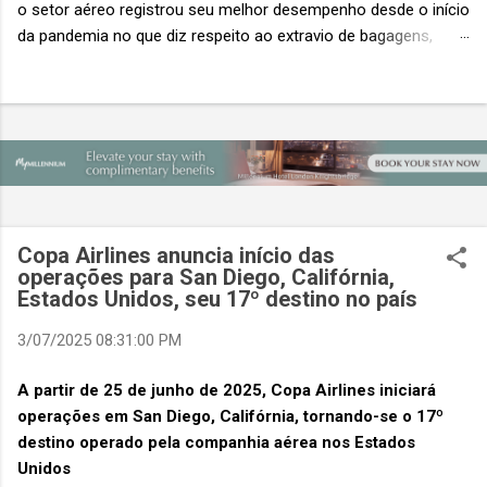
o setor aéreo registrou seu melhor desempenho desde o início
da pandemia no que diz respeito ao extravio de bagagens,
mesmo com o aumento no número de passageiros. As taxas
caíram 23%, um sinal de que os esforços pela transformação
digital estão dando resultados, de acordo com o relatório
“Baggage IT Insights” de 2026 da SITA, a 20ª edição anual
desse importante estudo de referência à indústria. (© SITA)
Porém, a questão mais importante não é apenas a melhoria. É
a lacuna que ainda persiste. O extravio de bagagens ainda
custa ao setor US$ 6,3 bilhões anualmente. Cada mala
Copa Airlines anuncia início das
extraviada acarreta um custo médio de US$ 260. Com um
operações para San Diego, Califórnia,
Estados Unidos, seu 17º destino no país
lucro líquido médio de apenas US$ 8 por passageiro, uma mala
extraviada anula o lucro de mais de 30 assentos vendidos, e
3/07/2025 08:31:00 PM
cinco anulam o lucro de um voo inteiro. O núme...
A partir de 25 de junho de 2025, Copa Airlines iniciará
operações em San Diego, Califórnia, tornando-se o 17º
destino operado pela companhia aérea nos Estados
Unidos