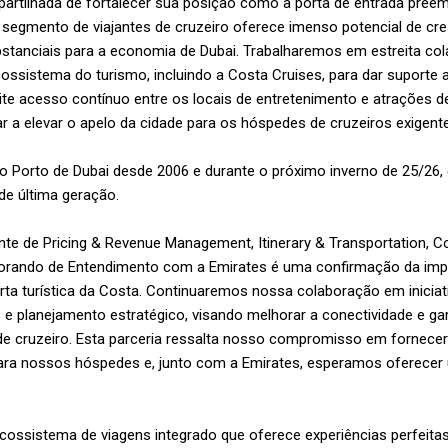
artilhada de fortalecer sua posição como a porta de entrada preem
o segmento de viajantes de cruzeiro oferece imenso potencial de cr
ubstanciais para a economia de Dubai. Trabalharemos em estreita c
ossistema do turismo, incluindo a Costa Cruises, para dar suporte
ite acesso contínuo entre os locais de entretenimento e atrações de
r a elevar o apelo da cidade para os hóspedes de cruzeiros exigent
o Porto de Dubai desde 2006 e durante o próximo inverno de 25/26, 
de última geração.
dente de Pricing & Revenue Management, Itinerary & Transportation, 
ando de Entendimento com a Emirates é uma confirmação da impor
rta turística da Costa. Continuaremos nossa colaboração em iniciat
e planejamento estratégico, visando melhorar a conectividade e gar
e cruzeiro. Esta parceria ressalta nosso compromisso em fornecer
para nossos hóspedes e, junto com a Emirates, esperamos oferecer
ecossistema de viagens integrado que oferece experiências perfeita