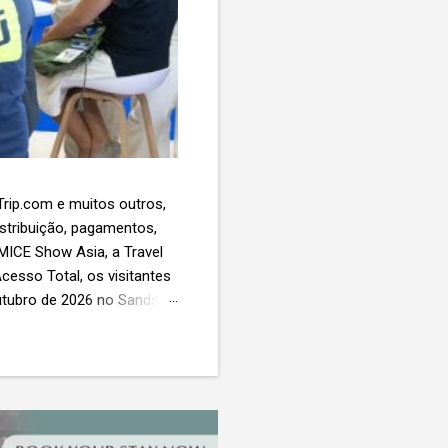
 Trip.com e muitos outros,
istribuição, pagamentos,
 MICE Show Asia, a Travel
cesso Total, os visitantes
utubro de 2026 no Sands
esas de viagens e
 contará com a presença
próxima geração da