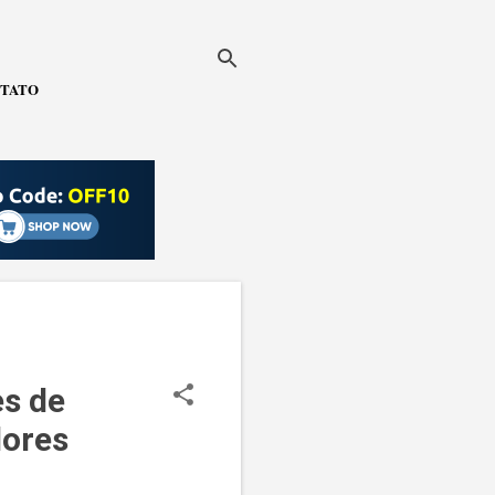
TATO
es de
ores