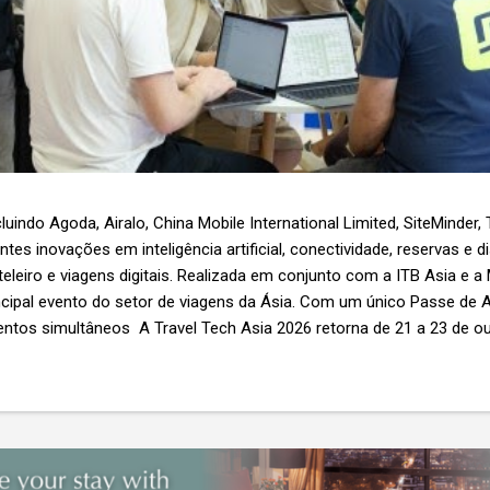
luindo Agoda, Airalo, China Mobile International Limited, SiteMinder,
es inovações em inteligência artificial, conectividade, reservas e d
teleiro e viagens digitais. Realizada em conjunto com a ITB Asia e a
ncipal evento do setor de viagens da Ásia. Com um único Passe de A
ntos simultâneos A Travel Tech Asia 2026 retorna de 21 a 23 de o
Nível 1), em Singapura, reunindo fornecedores de tecnologia, empr
r as inovações que moldam o futuro das viagens. O evento também
etor e debates sobre as principais tendências que impulsionam a 
 inteligência artificial e transformação...