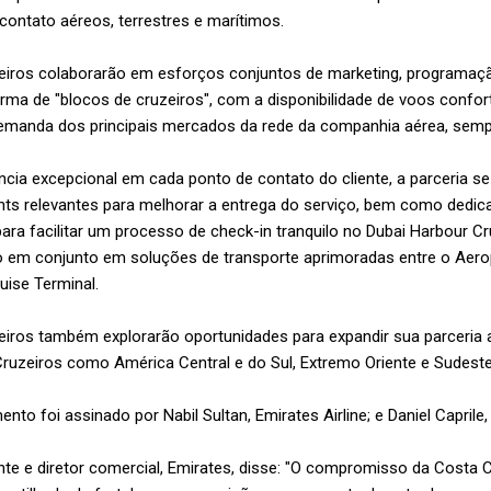
 contato aéreos, terrestres e marítimos.
zeiros colaborarão em esforços conjuntos de marketing, programaç
rma de "blocos de cruzeiros", com a disponibilidade de voos confor
demanda dos principais mercados da rede da companhia aérea, semp
ncia excepcional em cada ponto de contato do cliente, a parceria s
hts relevantes para melhorar a entrega do serviço, bem como dedic
ara facilitar um processo de check-in tranquilo no Dubai Harbour C
 em conjunto em soluções de transporte aprimoradas entre o Aerop
uise Terminal.
iros também explorarão oportunidades para expandir sua parceria al
Cruzeiros como América Central e do Sul, Extremo Oriente e Sudeste
o foi assinado por Nabil Sultan, Emirates Airline; e Daniel Caprile
nte e diretor comercial, Emirates, disse: "O compromisso da Costa