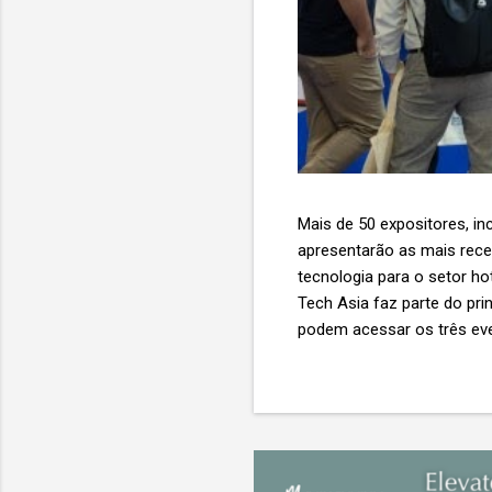
Mais de 50 expositores, inc
apresentarão as mais recent
tecnologia para o setor ho
Tech Asia faz parte do pri
podem acessar os três eve
Expo & Convention Centre (
compradores para explora
de importantes nomes do s
tecnologia de viagens, desde