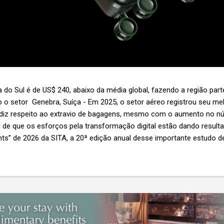
 do Sul é de US$ 240, abaixo da média global, fazendo a região par
 o setor Genebra, Suíça - Em 2025, o setor aéreo registrou seu 
 diz respeito ao extravio de bagagens, mesmo com o aumento no n
l de que os esforços pela transformação digital estão dando resul
ghts” de 2026 da SITA, a 20ª edição anual desse importante estudo de
s importante não é apenas a melhoria. É a lacuna que ainda persis
6,3 bilhões anualmente. Cada mala extraviada acarreta um custo m
nas US$ 8 por passageiro, uma mala extraviada anula o lucro de mai
um voo inteiro. O núme...