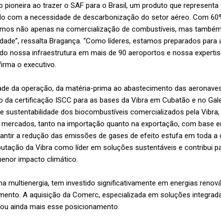
 pioneira ao trazer o SAF para o Brasil, um produto que representa
ado com a necessidade de descarbonização do setor aéreo. Com 60
amos não apenas na comercialização de combustíveis, mas também 
dade”, ressalta Bragança. “Como líderes, estamos preparados para 
ando nossa infraestrutura em mais de 90 aeroportos e nossa experti
firma o executivo.
dade da operação, da matéria-prima ao abastecimento das aeronaves
da certificação ISCC para as bases da Vibra em Cubatão e no Gale
 e sustentabilidade dos biocombustíveis comercializados pela Vibra,
mercados, tanto na importação quanto na exportação, com base e
antir a redução das emissões de gases de efeito estufa em toda a c
eputação da Vibra como líder em soluções sustentáveis e contribui 
enor impacto climático.
a multienergia, tem investido significativamente em energias renov
mento. A aquisição da Comerc, especializada em soluções integrada
dou ainda mais esse posicionamento.