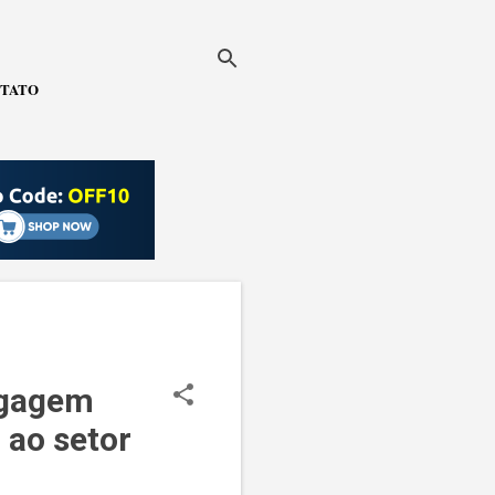
TATO
agagem
 ao setor