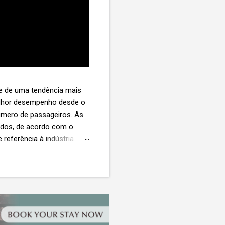
te de uma tendência mais
melhor desempenho desde o
úmero de passageiros. As
tados, de acordo com o
 referência à indústria. (©
te. O extravio de bagagens
édio de US$ 260. Com um
s de 30 assentos vendidos,