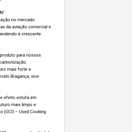
SAF
ização no mercado
as da aviação comercial e
tendendo à crescente
e produto para nossos
carbonização.
vez mais forte e
celo Bragança, vice-
e efeito estufa em
uturo mais limpo e
sado (UCO – Used Cooking
.