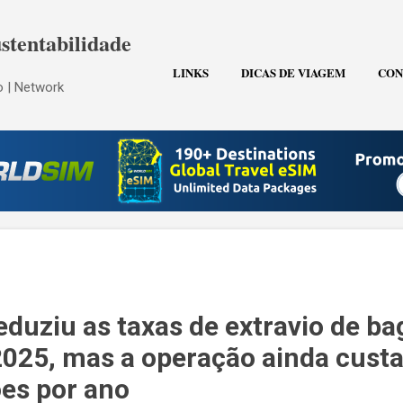
Pular para o conteúdo principal
stentabilidade
LINKS
DICAS DE VIAGEM
CON
 | Network
eduziu as taxas de extravio de b
25, mas a operação ainda custa
ões por ano