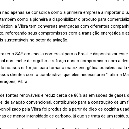
bra não apenas se consolida como a primeira empresa a importar o 
também como a pioneira a disponibilizar o produto para comercial
Aviation, a Vibra tem conversas avançadas com diferentes companhi
to, reforçando seus compromissos com a transição energética e a
 sustentáveis no setor de aviação.
trazer o SAF em escala comercial para o Brasil e disponibilizar ess
onal nos enche de orgulho e reforça nosso compromisso com a des
nossos esforços para tornar a matriz energética brasileira cada 
ssos clientes com o combustível que eles necessitarem”, afirma Mar
erações, Vibra.
r de fontes renováveis e reduz cerca de 80% as emissões de gases d
 de aviação convencional, contribuindo para a construção de um f
ponibilizado pela Vibra foi produzido a partir de óleo de cozinha u
mas de menor intensidade de carbono, já que se trata de um resíduo