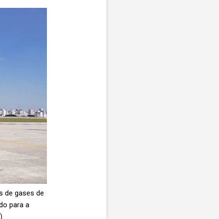
es de gases de
do para a
o)