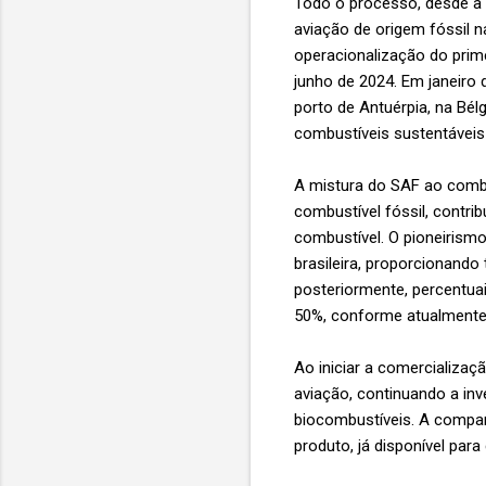
Todo o processo, desde a 
aviação de origem fóssil 
operacionalização do prim
junho de 2024. Em janeiro 
porto de Antuérpia, na Bél
combustíveis sustentáveis 
A mistura do SAF ao combu
combustível fóssil, contr
combustível. O pioneirismo
brasileira, proporcionand
posteriormente, percentua
50%, conforme atualmente 
Ao iniciar a comercializaç
aviação, continuando a in
biocombustíveis. A companh
produto, já disponível par