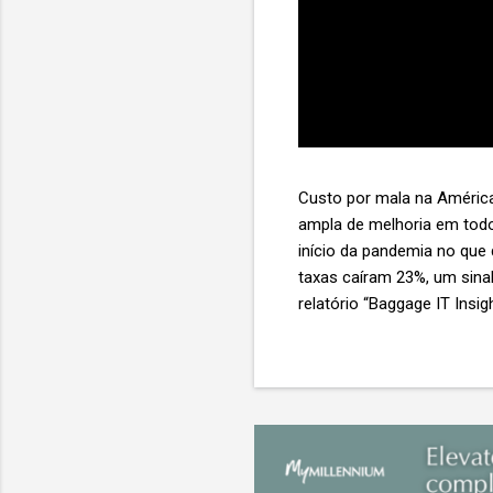
Custo por mala na América
ampla de melhoria em todo
início da pandemia no que
taxas caíram 23%, um sina
relatório “Baggage IT Insi
SITA) Porém, a questão mai
ainda custa ao setor US$ 
lucro líquido médio de ape
e cinco anulam o lucro de 