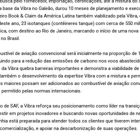
busca pelo fornecedor, importação, certificações, até a mistura d
na base da Vibra no Galeão, durou 10 meses de planejamento e execu
eiro Book & Claim da América Latina também viabilizado pela Vibra,
deste ano, 23 isotanques (contêineres tanque) com cerca de 550 mil 
gica, com destino ao Rio de Janeiro, marcando o início de uma nova
no Brasil.
stível de aviação convencional será inicialmente na proporção de
ibuindo para a redução das emissões de carbono nos voos abasteci
 da Vibra quebra barreiras importantes e demonstra a viabilidade 
o também o desenvolvimento da expertise Vibra com a mistura e perm
is maiores possam ser adicionados ao combustível de aviação conven
permitido pelas normas internacionais.
ão de SAF, a Vibra reforça seu posicionamento como líder na transiç
vestir em projetos inovadores e buscando novas oportunidades de 
ia está preparada para atender todos os clientes que tiverem inter
a comercialização, e apoiar na descarbonização de suas operações.