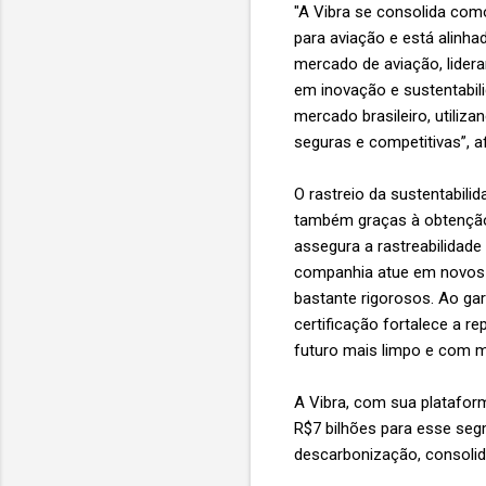
"A Vibra se consolida como
para aviação e está alinh
mercado de aviação, lider
em inovação e sustentabili
mercado brasileiro, utiliz
seguras e competitivas”, a
O rastreio da sustentabili
também graças à obtenção 
assegura a rastreabilidade
companhia atue em novos 
bastante rigorosos. Ao gar
certificação fortalece a r
futuro mais limpo e com m
A Vibra, com sua plataform
R$7 bilhões para esse seg
descarbonização, consoli