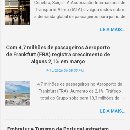
Genebra, Suíça - A Associação Internacional de
Transporte Aéreo (IATA) divulgou dados sobre
a demanda global de passageiros para junho de
2026. (© Freepik) A demanda total, medida em
LEIA MAIS...
passageiros-quilômetro pagos (RPK), caiu 1,7%
em comparação com junho de 2025. Excluindo
o Oriente Médio, a demanda diminuiu 0,6%. A
Com 4,7 milhões de passageiros Aeroporto
capacidade total, medida em assentos-
de Frankfurt (FRA) registra crescimento de
quilômetro disponíveis (ASK), diminuiu 1,3% em
alguns 2,1% em março
relação ao ano anterior. A taxa de ocupação foi
4/15/2026 06:58:00 PM
de 84,2% (-0,4 ponto percentual em
comparação com junho de 2025). A demanda
4,7 milhões de passageiros no Aeroporto de
internacional caiu 0,9% em comparação com
Frankfurt (FRA) Aumento de 2,1% Tráfego
junho de 2025. Excluindo o Oriente Médio, a
total do Grupo sobe para 10,3 milhões de
demanda cresceu 1,1%. A capacidade diminuiu
passageiros Frankfurt, Alemanha - Cerca de
0,6% em relação ao ano anterior, e o fator de
LEIA MAIS...
4,7 milhões de passageiros utilizaram o
ocupação foi de 84,2% (-0,2 ponto percentual
Aeroporto de Frankfurt (FRA) em março de
em comparação com junho de 2025). A
2026. O tráfego no mês em análise registrou
demanda doméstica contraiu 3,0% em
Embratur e Turismo de Portugal estreitam