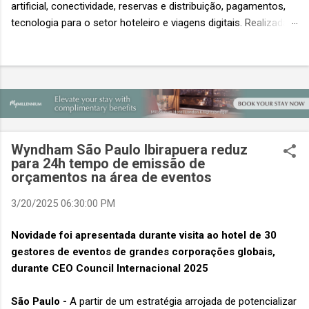
artificial, conectividade, reservas e distribuição, pagamentos,
tecnologia para o setor hoteleiro e viagens digitais. Realizada
em conjunto com a ITB Asia e a MICE Show Asia, a Travel
Tech Asia faz parte do principal evento do setor de viagens da
Ásia. Com um único Passe de Acesso Total, os visitantes
podem acessar os três eventos simultâneos A Travel Tech
Asia 2026 retorna de 21 a 23 de outubro de 2026 no Sands
Expo & Convention Centre (Nível 1), em Singapura, reunindo
fornecedores de tecnologia, empresas de viagens e
Wyndham São Paulo Ibirapuera reduz
compradores para explorar as inovações que moldam o futuro
para 24h tempo de emissão de
das viagens. O evento também contará com a presença de
orçamentos na área de eventos
importantes nomes do setor e debates sobre as principais
3/20/2025 06:30:00 PM
tendências que impulsionam a próxima geração da tecnologia
de viagens, desde inteligência artificial e transformação...
Novidade foi apresentada durante visita ao hotel de 30
gestores de eventos de grandes corporações globais,
durante CEO Council Internacional 2025
São Paulo -
A partir de um estratégia arrojada de potencializar