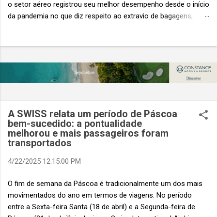
o setor aéreo registrou seu melhor desempenho desde o início
da pandemia no que diz respeito ao extravio de bagagens,
mesmo com o aumento no número de passageiros. As taxas
caíram 23%, um sinal de que os esforços pela transformação
digital estão dando resultados, de acordo com o relatório
“Baggage IT Insights” de 2026 da SITA, a 20ª edição anual
desse importante estudo de referência à indústria. (© SITA)
Porém, a questão mais importante não é apenas a melhoria. É
a lacuna que ainda persiste. O extravio de bagagens ainda
custa ao setor US$ 6,3 bilhões anualmente. Cada mala
A SWISS relata um período de Páscoa
extraviada acarreta um custo médio de US$ 260. Com um
bem-sucedido: a pontualidade
melhorou e mais passageiros foram
lucro líquido médio de apenas US$ 8 por passageiro, uma mala
transportados
extraviada anula o lucro de mais de 30 assentos vendidos, e
cinco anulam o lucro de um voo inteiro. O núme...
4/22/2025 12:15:00 PM
O fim de semana da Páscoa é tradicionalmente um dos mais
movimentados do ano em termos de viagens. No período
entre a Sexta-feira Santa (18 de abril) e a Segunda-feira de