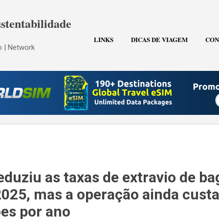
Pular para o conteúdo principal
stentabilidade
LINKS
DICAS DE VIAGEM
CON
 | Network
eduziu as taxas de extravio de b
25, mas a operação ainda custa
ões por ano