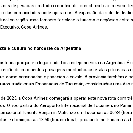
lhares de pessoas em todo o continente, contribuindo ao mesmo t
o das comunidades onde operamos. A expansão da rede de destino
tural na região, mas também fortalece o turismo e negócios entre n
 Executivo, Copa Airlines.
eza e cultura no noroeste da Argentina
stórica porque é o lugar onde foi a independência da Argentina. É 
 região de imponentes paisagens montanhosas e vilas pitorescas co
ivre, como caminhadas e passeios a cavalo. A província também é co
ratos tradicionais Empanadas de Tucumán, consideradas uma das m
o de 2025, a Copa Airlines começará a operar este nova rota com tr
s. O voo partirá do Aeroporto Internacional de Tocumen, no Panamá,
ernacional Tenente Benjamín Matienzo em Tucumán às 00:34 (hora lo
tas e domingos às 13:50 (horário local), pousando no Panamá às 05: