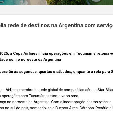
lia rede de destinos na Argentina com serviç
2025, a Copa Airlines inicia operações em Tucumán e retoma vo
idade com o noroeste da Argentina
rarão às segundas, quartas e sábados, enquanto a rota para Sa
a Airlines, membro da rede global de companhias aéreas Star Allian
ia operações para Tucumán e retoma voos para
ença no noroeste da Argentina. Com a incorporação destas rotas, a
nos no sul do país, somando-se a Buenos Aires, Córdoba, Rosário 