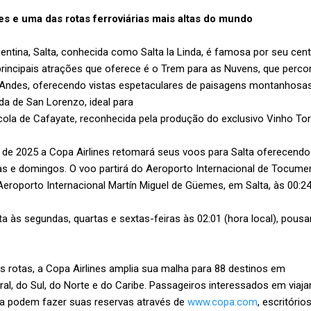
ões e uma das rotas ferroviárias mais altas do mundo
entina, Salta, conhecida como Salta la Linda, é famosa por seu cen
rincipais atrações que oferece é o Trem para as Nuvens, que percor
os Andes, oferecendo vistas espetaculares de paisagens montanhosa
a de San Lorenzo, ideal para
ícola de Cafayate, reconhecida pela produção do exclusivo Vinho Tor
 de 2025 a Copa Airlines retomará seus voos para Salta oferecendo
as e domingos. O voo partirá do Aeroporto Internacional de Tocume
Aeroporto Internacional Martín Miguel de Güemes, em Salta, às 00:24 
lta às segundas, quartas e sextas-feiras às 02:01 (hora local), pou
 rotas, a Copa Airlines amplia sua malha para 88 destinos em
l, do Sul, do Norte e do Caribe. Passageiros interessados ​​em viaja
a podem fazer suas reservas através de
www.copa.com
, escritório