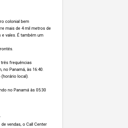
tro colonial bem
re mais de 4 mil metros de
s e vales. É também um
rontés.
 três frequências
n, no Panamá, às 16:40.
(horário local).
sando no Panamá às 05:30
r
s de vendas, o Call Center