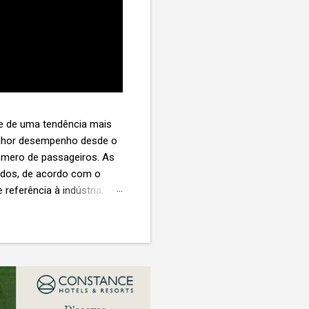
te de uma tendência mais
melhor desempenho desde o
úmero de passageiros. As
tados, de acordo com o
 referência à indústria. (©
te. O extravio de bagagens
édio de US$ 260. Com um
s de 30 assentos vendidos,