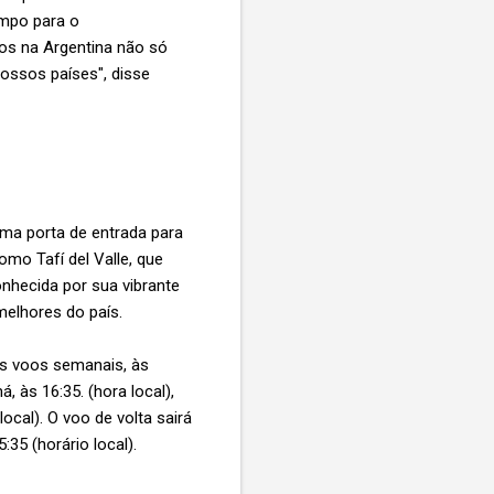
empo para o
s na Argentina não só
ossos países", disse
uma porta de entrada para
mo Tafí del Valle, que
nhecida por sua vibrante
elhores do país.
ês voos semanais, às
 às 16:35. (hora local),
cal). O voo de volta sairá
35 (horário local).