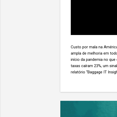
Custo por mala na América
ampla de melhoria em todo
início da pandemia no que
taxas caíram 23%, um sina
relatório “Baggage IT Insi
SITA) Porém, a questão mai
ainda custa ao setor US$ 
lucro líquido médio de ape
e cinco anulam o lucro de 