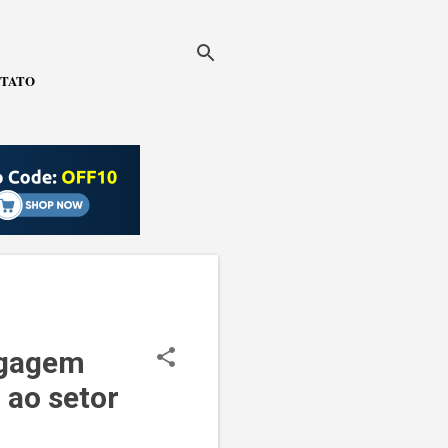
TATO
agagem
 ao setor