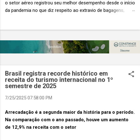
o setor aéreo registrou seu melhor desempenho desde o início
da pandemia no que diz respeito ao extravio de bagagens,
mesmo com o aumento no número de passageiros. As taxas
caíram 23%, um sinal de que os esforços pela transformação
digital estão dando resultados, de acordo com o relatório
“Baggage IT Insights” de 2026 da SITA, a 20ª edição anual
desse importante estudo de referência à indústria. (© SITA)
Porém, a questão mais importante não é apenas a melhoria. É
a lacuna que ainda persiste. O extravio de bagagens ainda
custa ao setor US$ 6,3 bilhões anualmente. Cada mala
Brasil registra recorde histórico em
extraviada acarreta um custo médio de US$ 260. Com um
receita do turismo internacional no 1º
semestre de 2025
lucro líquido médio de apenas US$ 8 por passageiro, uma mala
extraviada anula o lucro de mais de 30 assentos vendidos, e
7/25/2025 07:58:00 PM
cinco anulam o lucro de um voo inteiro. O núme...
Arrecadação é a segunda maior da história para o período.
Na comparação com o ano passado, houve um aumento
de 12,9% na receita com o setor