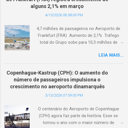
de 3.000 usuários cadastrados, dando
alguns 2,1% em março
continuidade à sua missão de apoiar
4/15/2026 06:58:00 PM
profissionais da hotelaria em toda a região,
capacitando-os com conhecimento prático
4,7 milhões de passageiros no Aeroporto de
sobre turismo mais sustentável, com base no
Frankfurt (FRA) Aumento de 2,1% Tráfego
Padrão Hoteleiro GSTC. Desde o seu
total do Grupo sobe para 10,3 milhões de
lançamento, há um ano, a Academia de
passageiros Frankfurt, Alemanha - Cerca de
Turismo Sustentável tornou-se um importante
LEIA MAIS...
4,7 milhões de passageiros utilizaram o
recurso para profissionais da hotelaria que
Aeroporto de Frankfurt (FRA) em março de
buscam promover práticas sustentáveis ​​em
2026. O tráfego no mês em análise registrou
toda a Ásia. Com a disponibilidade agora em
Copenhague-Kastrup (CPH): O aumento do
um crescimento anual de 2,1%, apesar dos
coreano, a Academia fortalece ainda mais sua
número de passageiros impulsiona o
impactos extraordinários resultantes de dois
capacidade de atender ao diversificado setor
crescimento no aeroporto dinamarquês
dias de greve e da atual conjuntura geopolítica.
hoteleiro da Coreia do Sul. A Dra. Mihee Kang,
3/13/2026 07:59:00 PM
Cerca de 100 mil passageiros no FRA foram
Diretora de Garantia, GSTC, afirmo...
afetados pelas greves da Lufthansa que
O centenário do Aeroporto de Copenhague
ocorreram em meados de março. As
(CPH) agora faz parte da história. Esse se
consequências da guerra com o Irã levaram a
tornou o ano com o maior número de
uma queda significativa de 68,6% no tráfego