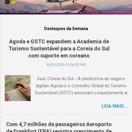
Destaques da Semana
Agoda e GSTC expandem a Academia de
Turismo Sustentável para a Coreia do Sul
com suporte em coreano
8/05/2026 07:04:00 PM
Seul, Coreia do Sul - A plataforma de viagens
digitais Agoda e o Conselho Global de Turismo
Sustentável (GSTC) anunciam conjuntamente a
expansão da Academia de Turismo Sustentável
LEIA MAIS...
para a Coreia do Sul, com suporte completo
em coreano. (Arquivo © BlogTurS) Este marco
surge no momento em que a Academia celebra
Com 4,7 milhões de passageiros Aeroporto
seu primeiro aniversário e ultrapassa a marca
de Frankfurt (FRA) registra crescimento de