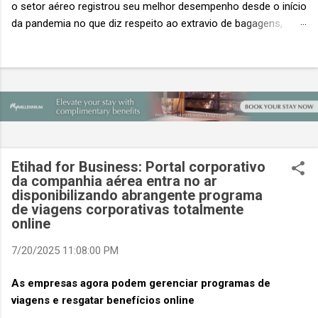
o setor aéreo registrou seu melhor desempenho desde o início
da pandemia no que diz respeito ao extravio de bagagens,
mesmo com o aumento no número de passageiros. As taxas
caíram 23%, um sinal de que os esforços pela transformação
digital estão dando resultados, de acordo com o relatório
“Baggage IT Insights” de 2026 da SITA, a 20ª edição anual
desse importante estudo de referência à indústria. (© SITA)
Porém, a questão mais importante não é apenas a melhoria. É
a lacuna que ainda persiste. O extravio de bagagens ainda
custa ao setor US$ 6,3 bilhões anualmente. Cada mala
Etihad for Business: Portal corporativo
extraviada acarreta um custo médio de US$ 260. Com um
da companhia aérea entra no ar
disponibilizando abrangente programa
lucro líquido médio de apenas US$ 8 por passageiro, uma mala
de viagens corporativas totalmente
extraviada anula o lucro de mais de 30 assentos vendidos, e
online
cinco anulam o lucro de um voo inteiro. O núme...
7/20/2025 11:08:00 PM
As empresas agora podem gerenciar programas de
viagens e resgatar benefícios online