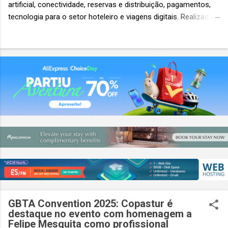
artificial, conectividade, reservas e distribuição, pagamentos,
tecnologia para o setor hoteleiro e viagens digitais. Realizada
em conjunto com a ITB Asia e a MICE Show Asia, a Travel
Tech Asia faz parte do principal evento do setor de viagens da
Ásia. Com um único Passe de Acesso Total, os visitantes
podem acessar os três eventos simultâneos A Travel Tech
Asia 2026 retorna de 21 a 23 de outubro de 2026 no Sands
Expo & Convention Centre (Nível 1), em Singapura, reunindo
fornecedores de tecnologia, empresas de viagens e
compradores para explorar as inovações que moldam o futuro
das viagens. O evento também contará com a presença de
importantes nomes do setor e debates sobre as principais
tendências que impulsionam a próxima geração da tecnologia
de viagens, desde inteligência artificial e transformação...
GBTA Convention 2025: Copastur é
destaque no evento com homenagem a
Felipe Mesquita como profissional