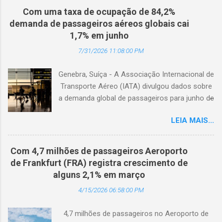
Com uma taxa de ocupação de 84,2%
demanda de passageiros aéreos globais cai
1,7% em junho
7/31/2026 11:08:00 PM
Genebra, Suíça - A Associação Internacional de
Transporte Aéreo (IATA) divulgou dados sobre
a demanda global de passageiros para junho de
2026. (© Freepik) A demanda total, medida em
LEIA MAIS...
passageiros-quilômetro pagos (RPK), caiu 1,7%
em comparação com junho de 2025. Excluindo
o Oriente Médio, a demanda diminuiu 0,6%. A
Com 4,7 milhões de passageiros Aeroporto
capacidade total, medida em assentos-
de Frankfurt (FRA) registra crescimento de
quilômetro disponíveis (ASK), diminuiu 1,3% em
alguns 2,1% em março
relação ao ano anterior. A taxa de ocupação foi
4/15/2026 06:58:00 PM
de 84,2% (-0,4 ponto percentual em
comparação com junho de 2025). A demanda
4,7 milhões de passageiros no Aeroporto de
internacional caiu 0,9% em comparação com