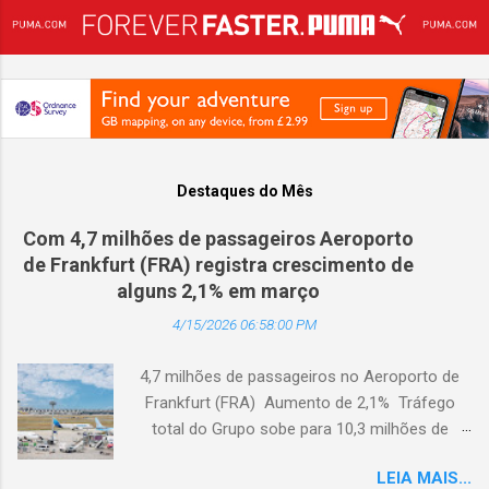
problema não resolvido mais caro da aviação,
negócios poderosa para a indústria global de
custando dezenas de bilhões de dólares às
vi...
empresas todos os anos. Para enfrentar esse
desafio, a SITA adquiriu a Big Blue Analytics,
responsável pelo OCC Assistant Manager
(OCCam), e irá expandir a plataforma para as
aéreas em todo o mundo como base para uma
visão mais ampla de um Centro Inteligente de
Destaques do Mês
Controle de Operações. Resolver interrupções
Com 4,7 milhões de passageiros Aeroporto
operacionais é realmente complexo.
de Frankfurt (FRA) registra crescimento de
Aeronaves, tripulações, passageiros e
alguns 2,1% em março
manutenção precisam ser otimizados
simultaneamente, em um cenário de mudanças
4/15/2026 06:58:00 PM
constantes e prioridades operacionais q...
4,7 milhões de passageiros no Aeroporto de
Frankfurt (FRA) Aumento de 2,1% Tráfego
total do Grupo sobe para 10,3 milhões de
passageiros Frankfurt, Alemanha - Cerca de
LEIA MAIS...
4,7 milhões de passageiros utilizaram o