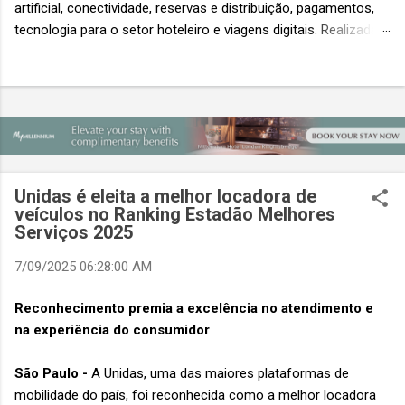
artificial, conectividade, reservas e distribuição, pagamentos,
tecnologia para o setor hoteleiro e viagens digitais. Realizada
em conjunto com a ITB Asia e a MICE Show Asia, a Travel
Tech Asia faz parte do principal evento do setor de viagens da
Ásia. Com um único Passe de Acesso Total, os visitantes
podem acessar os três eventos simultâneos A Travel Tech
Asia 2026 retorna de 21 a 23 de outubro de 2026 no Sands
Expo & Convention Centre (Nível 1), em Singapura, reunindo
fornecedores de tecnologia, empresas de viagens e
Unidas é eleita a melhor locadora de
compradores para explorar as inovações que moldam o futuro
veículos no Ranking Estadão Melhores
das viagens. O evento também contará com a presença de
Serviços 2025
importantes nomes do setor e debates sobre as principais
7/09/2025 06:28:00 AM
tendências que impulsionam a próxima geração da tecnologia
de viagens, desde inteligência artificial e transformação...
Reconhecimento premia a excelência no atendimento e
na experiência do consumidor
São Paulo -
A Unidas, uma das maiores plataformas de
mobilidade do país, foi reconhecida como a melhor locadora