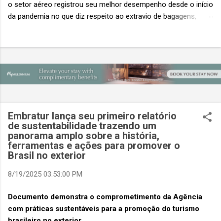
o setor aéreo registrou seu melhor desempenho desde o início
da pandemia no que diz respeito ao extravio de bagagens,
mesmo com o aumento no número de passageiros. As taxas
caíram 23%, um sinal de que os esforços pela transformação
digital estão dando resultados, de acordo com o relatório
“Baggage IT Insights” de 2026 da SITA, a 20ª edição anual
desse importante estudo de referência à indústria. (© SITA)
Porém, a questão mais importante não é apenas a melhoria. É
a lacuna que ainda persiste. O extravio de bagagens ainda
custa ao setor US$ 6,3 bilhões anualmente. Cada mala
Embratur lança seu primeiro relatório
extraviada acarreta um custo médio de US$ 260. Com um
de sustentabilidade trazendo um
panorama amplo sobre a história,
lucro líquido médio de apenas US$ 8 por passageiro, uma mala
ferramentas e ações para promover o
extraviada anula o lucro de mais de 30 assentos vendidos, e
Brasil no exterior
cinco anulam o lucro de um voo inteiro. O núme...
8/19/2025 03:53:00 PM
Documento demonstra o comprometimento da Agência
com práticas sustentáveis para a promoção do turismo
brasileiro no exterior