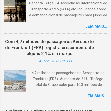
Genebra, Suíça - A Associação Internacional de
Transporte Aéreo (IATA) divulgou dados sobre
a demanda global de passageiros para junho de
2026. (© Freepik) A demanda total, medida em
LEIA MAIS...
passageiros-quilômetro pagos (RPK), caiu 1,7%
em comparação com junho de 2025. Excluindo
o Oriente Médio, a demanda diminuiu 0,6%. A
Com 4,7 milhões de passageiros Aeroporto
capacidade total, medida em assentos-
de Frankfurt (FRA) registra crescimento de
quilômetro disponíveis (ASK), diminuiu 1,3% em
alguns 2,1% em março
relação ao ano anterior. A taxa de ocupação foi
4/15/2026 06:58:00 PM
de 84,2% (-0,4 ponto percentual em
comparação com junho de 2025). A demanda
4,7 milhões de passageiros no Aeroporto de
internacional caiu 0,9% em comparação com
Frankfurt (FRA) Aumento de 2,1% Tráfego
junho de 2025. Excluindo o Oriente Médio, a
total do Grupo sobe para 10,3 milhões de
demanda cresceu 1,1%. A capacidade diminuiu
passageiros Frankfurt, Alemanha - Cerca de
0,6% em relação ao ano anterior, e o fator de
LEIA MAIS...
4,7 milhões de passageiros utilizaram o
ocupação foi de 84,2% (-0,2 ponto percentual
Aeroporto de Frankfurt (FRA) em março de
em comparação com junho de 2025). A
2026. O tráfego no mês em análise registrou
demanda doméstica contraiu 3,0% em