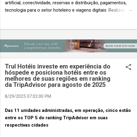
artificial, conectividade, reservas e distribuição, pagamentos,
tecnologia para o setor hoteleiro e viagens digitais. Realizada
em conjunto com a ITB Asia e a MICE Show Asia, a Travel
Tech Asia faz parte do principal evento do setor de viagens da
Ásia. Com um único Passe de Acesso Total, os visitantes
podem acessar os três eventos simultâneos A Travel Tech
Asia 2026 retorna de 21 a 23 de outubro de 2026 no Sands
Expo & Convention Centre (Nível 1), em Singapura, reunindo
fornecedores de tecnologia, empresas de viagens e
Trul Hotéis investe em experiência do
compradores para explorar as inovações que moldam o futuro
hóspede e posiciona hotéis entre os
das viagens. O evento também contará com a presença de
melhores de suas regiões em ranking
importantes nomes do setor e debates sobre as principais
da TripAdvisor para agosto de 2025
tendências que impulsionam a próxima geração da tecnologia
8/29/2025 07:02:00 PM
de viagens, desde inteligência artificial e transformação...
Das 11 unidades administradas, em operação, cinco estão
entre os TOP 5 do ranking TripAdvisor em suas
respectivas cidades