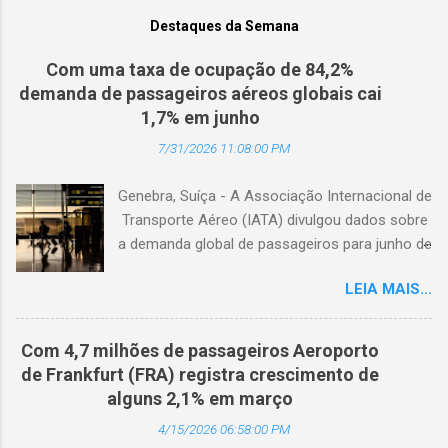
Destaques da Semana
Com uma taxa de ocupação de 84,2%
demanda de passageiros aéreos globais cai
1,7% em junho
7/31/2026 11:08:00 PM
Genebra, Suíça - A Associação Internacional de
Transporte Aéreo (IATA) divulgou dados sobre
a demanda global de passageiros para junho de
2026. (© Freepik) A demanda total, medida em
LEIA MAIS...
passageiros-quilômetro pagos (RPK), caiu 1,7%
em comparação com junho de 2025. Excluindo
o Oriente Médio, a demanda diminuiu 0,6%. A
Com 4,7 milhões de passageiros Aeroporto
capacidade total, medida em assentos-
de Frankfurt (FRA) registra crescimento de
quilômetro disponíveis (ASK), diminuiu 1,3% em
alguns 2,1% em março
relação ao ano anterior. A taxa de ocupação foi
4/15/2026 06:58:00 PM
de 84,2% (-0,4 ponto percentual em