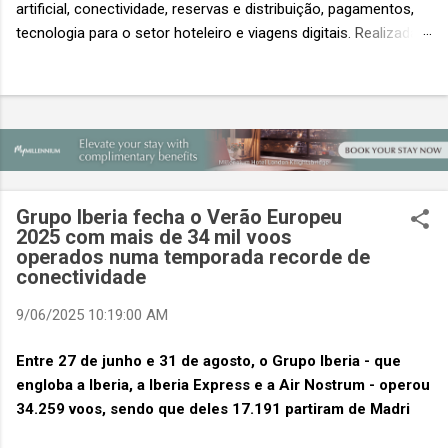
artificial, conectividade, reservas e distribuição, pagamentos,
tecnologia para o setor hoteleiro e viagens digitais. Realizada
em conjunto com a ITB Asia e a MICE Show Asia, a Travel
Tech Asia faz parte do principal evento do setor de viagens da
Ásia. Com um único Passe de Acesso Total, os visitantes
podem acessar os três eventos simultâneos A Travel Tech
Asia 2026 retorna de 21 a 23 de outubro de 2026 no Sands
Expo & Convention Centre (Nível 1), em Singapura, reunindo
fornecedores de tecnologia, empresas de viagens e
Grupo Iberia fecha o Verão Europeu
compradores para explorar as inovações que moldam o futuro
2025 com mais de 34 mil voos
das viagens. O evento também contará com a presença de
operados numa temporada recorde de
importantes nomes do setor e debates sobre as principais
conectividade
tendências que impulsionam a próxima geração da tecnologia
9/06/2025 10:19:00 AM
de viagens, desde inteligência artificial e transformação...
Entre 27 de junho e 31 de agosto, o Grupo Iberia - que
engloba a Iberia, a Iberia Express e a Air Nostrum - operou
34.259 voos, sendo que deles 17.191 partiram de Madri