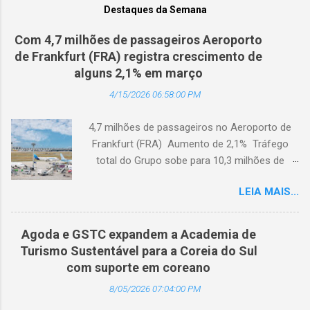
Destaques da Semana
Com 4,7 milhões de passageiros Aeroporto
de Frankfurt (FRA) registra crescimento de
alguns 2,1% em março
4/15/2026 06:58:00 PM
4,7 milhões de passageiros no Aeroporto de
Frankfurt (FRA) Aumento de 2,1% Tráfego
total do Grupo sobe para 10,3 milhões de
passageiros Frankfurt, Alemanha - Cerca de
LEIA MAIS...
4,7 milhões de passageiros utilizaram o
Aeroporto de Frankfurt (FRA) em março de
2026. O tráfego no mês em análise registrou
Agoda e GSTC expandem a Academia de
um crescimento anual de 2,1%, apesar dos
Turismo Sustentável para a Coreia do Sul
impactos extraordinários resultantes de dois
com suporte em coreano
dias de greve e da atual conjuntura geopolítica.
8/05/2026 07:04:00 PM
Cerca de 100 mil passageiros no FRA foram