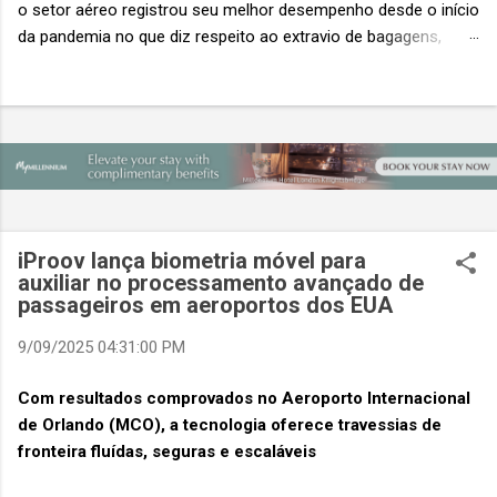
o setor aéreo registrou seu melhor desempenho desde o início
da pandemia no que diz respeito ao extravio de bagagens,
mesmo com o aumento no número de passageiros. As taxas
caíram 23%, um sinal de que os esforços pela transformação
digital estão dando resultados, de acordo com o relatório
“Baggage IT Insights” de 2026 da SITA, a 20ª edição anual
desse importante estudo de referência à indústria. (© SITA)
Porém, a questão mais importante não é apenas a melhoria. É
a lacuna que ainda persiste. O extravio de bagagens ainda
custa ao setor US$ 6,3 bilhões anualmente. Cada mala
iProov lança biometria móvel para
extraviada acarreta um custo médio de US$ 260. Com um
auxiliar no processamento avançado de
passageiros em aeroportos dos EUA
lucro líquido médio de apenas US$ 8 por passageiro, uma mala
extraviada anula o lucro de mais de 30 assentos vendidos, e
9/09/2025 04:31:00 PM
cinco anulam o lucro de um voo inteiro. O núme...
Com resultados comprovados no Aeroporto Internacional
de Orlando (MCO), a tecnologia oferece travessias de
fronteira fluídas, seguras e escaláveis