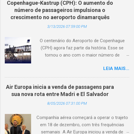
toda a Ásia. Com a disponibilidade agora em
Copenhague-Kastrup (CPH): O aumento do
Brasil-Portugal, em São Paulo (SP). O encontro
coreano, a Academia fortalece ainda mais sua
número de passageiros impulsiona o
aconteceu no Tivoli Mofarrej São Paulo Hotel e
capacidade de atender ao diversificado setor
crescimento no aeroporto dinamarquês
debateu promoção internacional, fluxo turístico,
hoteleiro da Coreia do Sul. A Dra. Mihee Kang,
3/13/2026 07:59:00 PM
o fortalecimento das relações entre os dois
Diretora de Garantia, GSTC, afirmo...
países, conectividade aérea e investimentos.
O centenário do Aeroporto de Copenhague
Bruno Reis (dir.) apresentou indicadores de
(CPH) agora faz parte da história. Esse se
crescimento do turismo internacional no Brasil,
tornou o ano com o maior número de
recorde em 2025 com 9,3 milhões de chegadas
passageiros já registrado no aeroporto. Nunca
de viajantes de outros países. (© Embratur) O
LEIA MAIS...
houve conexões aéreas melhores entre a
diretor de Marketing Internacional, Negócios e
Dinamarca e o mundo, e isso é positivo para a
Sustentabilidade, Embratur, Bruno Reis, foi
sociedade como um todo. (© Copenhague
convidado para integrar o painel de abertura da
Air Europa inicia a venda de passagens para
Airports) O número de viajantes nunca foi tão
conferência, com o tema “Portugal & Brasil:
sua nova rota entre Madri e El Salvador
alto no Aeroporto de Copenhague (CPH). Um
Viagens Que Nos Ligam”, ao lado da vogal do
8/05/2026 07:31:00 PM
total de 32,4 milhões de viajantes passou pelos
Conselho Diretivo do Turismo de Po...
terminais do aeroporto em 2025, ano em que o
Companhia aérea começará a operar o trajeto
Estado dinamarquês adquiriu a participação
em 18 de dezembro, com três frequências
majoritária na Copenhagen Airports A/S, e o
semanais A Air Europa iniciou a venda de