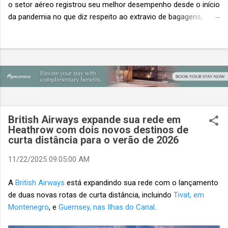
o setor aéreo registrou seu melhor desempenho desde o início
da pandemia no que diz respeito ao extravio de bagagens,
mesmo com o aumento no número de passageiros. As taxas
caíram 23%, um sinal de que os esforços pela transformação
digital estão dando resultados, de acordo com o relatório
“Baggage IT Insights” de 2026 da SITA, a 20ª edição anual
desse importante estudo de referência à indústria. (© SITA)
Porém, a questão mais importante não é apenas a melhoria. É
a lacuna que ainda persiste. O extravio de bagagens ainda
custa ao setor US$ 6,3 bilhões anualmente. Cada mala
British Airways expande sua rede em
extraviada acarreta um custo médio de US$ 260. Com um
Heathrow com dois novos destinos de
curta distância para o verão de 2026
lucro líquido médio de apenas US$ 8 por passageiro, uma mala
extraviada anula o lucro de mais de 30 assentos vendidos, e
11/22/2025 09:05:00 AM
cinco anulam o lucro de um voo inteiro. O núme...
A
British Airways
está expandindo sua rede com o lançamento
de duas novas rotas de curta distância, incluindo
Tivat, em
Montenegro
, e
Guernsey, nas Ilhas do Canal
.