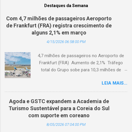
Destaques da Semana
Com 4,7 milhões de passageiros Aeroporto
de Frankfurt (FRA) registra crescimento de
alguns 2,1% em março
4/15/2026 06:58:00 PM
4,7 milhões de passageiros no Aeroporto de
Frankfurt (FRA) Aumento de 2,1% Tráfego
total do Grupo sobe para 10,3 milhões de
passageiros Frankfurt, Alemanha - Cerca de
LEIA MAIS...
4,7 milhões de passageiros utilizaram o
Aeroporto de Frankfurt (FRA) em março de
2026. O tráfego no mês em análise registrou
Agoda e GSTC expandem a Academia de
um crescimento anual de 2,1%, apesar dos
Turismo Sustentável para a Coreia do Sul
impactos extraordinários resultantes de dois
com suporte em coreano
dias de greve e da atual conjuntura geopolítica.
8/05/2026 07:04:00 PM
Cerca de 100 mil passageiros no FRA foram