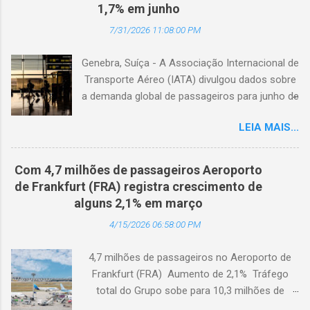
1,7% em junho
7/31/2026 11:08:00 PM
Genebra, Suíça - A Associação Internacional de
Transporte Aéreo (IATA) divulgou dados sobre
a demanda global de passageiros para junho de
2026. (© Freepik) A demanda total, medida em
LEIA MAIS...
passageiros-quilômetro pagos (RPK), caiu 1,7%
em comparação com junho de 2025. Excluindo
o Oriente Médio, a demanda diminuiu 0,6%. A
Com 4,7 milhões de passageiros Aeroporto
capacidade total, medida em assentos-
de Frankfurt (FRA) registra crescimento de
quilômetro disponíveis (ASK), diminuiu 1,3% em
alguns 2,1% em março
relação ao ano anterior. A taxa de ocupação foi
4/15/2026 06:58:00 PM
de 84,2% (-0,4 ponto percentual em
comparação com junho de 2025). A demanda
4,7 milhões de passageiros no Aeroporto de
internacional caiu 0,9% em comparação com
Frankfurt (FRA) Aumento de 2,1% Tráfego
junho de 2025. Excluindo o Oriente Médio, a
total do Grupo sobe para 10,3 milhões de
demanda cresceu 1,1%. A capacidade diminuiu
passageiros Frankfurt, Alemanha - Cerca de