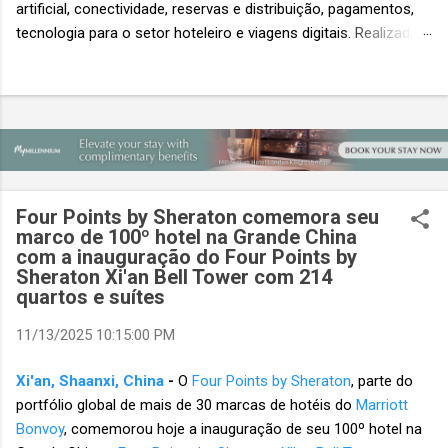
artificial, conectividade, reservas e distribuição, pagamentos,
tecnologia para o setor hoteleiro e viagens digitais. Realizada
em conjunto com a ITB Asia e a MICE Show Asia, a Travel
Tech Asia faz parte do principal evento do setor de viagens da
Ásia. Com um único Passe de Acesso Total, os visitantes
podem acessar os três eventos simultâneos A Travel Tech
Asia 2026 retorna de 21 a 23 de outubro de 2026 no Sands
Expo & Convention Centre (Nível 1), em Singapura, reunindo
fornecedores de tecnologia, empresas de viagens e
Four Points by Sheraton comemora seu
compradores para explorar as inovações que moldam o futuro
marco de 100º hotel na Grande China
das viagens. O evento também contará com a presença de
com a inauguração do Four Points by
importantes nomes do setor e debates sobre as principais
Sheraton Xi'an Bell Tower com 214
quartos e suítes
tendências que impulsionam a próxima geração da tecnologia
de viagens, desde inteligência artificial e transformação...
11/13/2025 10:15:00 PM
Xi'an, Shaanxi, China
-
O
Four Points by Sheraton
, parte do
portfólio global de mais de 30 marcas de hotéis do
Marriott
Bonvoy
, comemorou hoje a inauguração de seu 100º hotel na