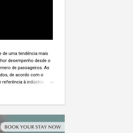
te de uma tendência mais
melhor desempenho desde o
úmero de passageiros. As
tados, de acordo com o
 referência à indústria. (©
te. O extravio de bagagens
édio de US$ 260. Com um
s de 30 assentos vendidos,