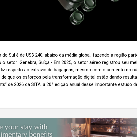
 do Sul é de US$ 240, abaixo da média global, fazendo a região par
 o setor Genebra, Suíça - Em 2025, o setor aéreo registrou seu 
 diz respeito ao extravio de bagagens, mesmo com o aumento no n
l de que os esforços pela transformação digital estão dando resul
ghts” de 2026 da SITA, a 20ª edição anual desse importante estudo de
s importante não é apenas a melhoria. É a lacuna que ainda persis
6,3 bilhões anualmente. Cada mala extraviada acarreta um custo m
nas US$ 8 por passageiro, uma mala extraviada anula o lucro de mai
um voo inteiro. O núme...