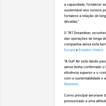
a capacidade, fortalecer a
sustentável aos nossos pa
fortalece a relação de lon
décadas."
O 787 Dreamliner, reconhec
das operações de longa di
companhia aérea está bem 
Europa
e
Estados Unidos
.
"A Gulf Air está dando pa
aérea tenha confirmado o 
eficiência superior e o c
com a sustentabilidade e a
Airplanes
.
Como principal aeronave da
pressurizado a uma altitud