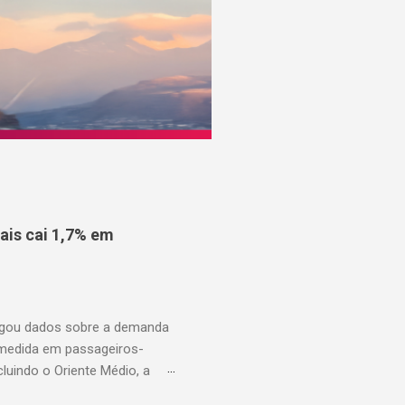
is cai 1,7% em
ulgou dados sobre a demanda
 medida em passageiros-
uindo o Oriente Médio, a
disponíveis (ASK), diminuiu