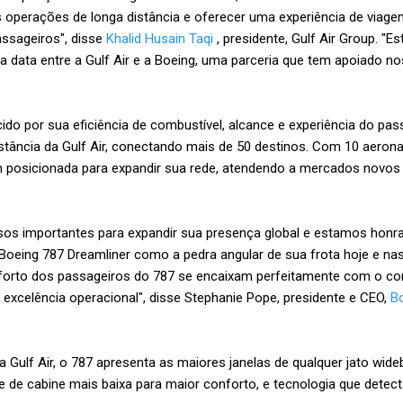
s operações de longa distância e oferecer uma experiência de viage
ssageiros", disse
Khalid Husain Taqi
, presidente, Gulf Air Group. "
ga data entre a Gulf Air e a Boeing, uma parceria que tem apoiado 
ido por sua eficiência de combustível, alcance e experiência do pass
stância da Gulf Air, conectando mais de 50 destinos. Com 10 aerona
posicionada para expandir sua rede, atendendo a mercados novos e
ssos importantes para expandir sua presença global e estamos hon
Boeing 787 Dreamliner como a pedra angular de sua frota hoje e na
onforto dos passageiros do 787 se encaixam perfeitamente com o c
 excelência operacional", disse Stephanie Pope, presidente e CEO,
B
 Gulf Air, o 787 apresenta as maiores janelas de qualquer jato wid
e de cabine mais baixa para maior conforto, e tecnologia que detecta