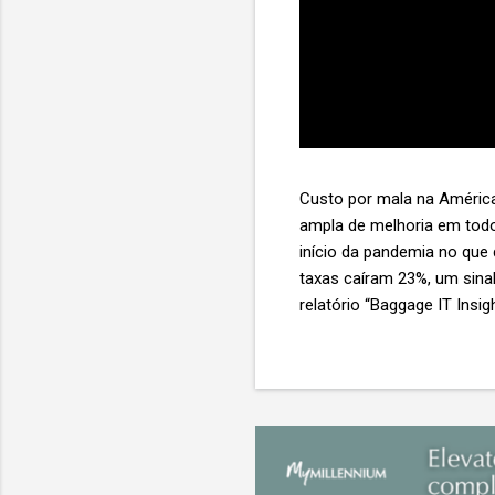
Custo por mala na América
ampla de melhoria em todo
início da pandemia no que
taxas caíram 23%, um sina
relatório “Baggage IT Insi
SITA) Porém, a questão mai
ainda custa ao setor US$ 
lucro líquido médio de ape
e cinco anulam o lucro de 