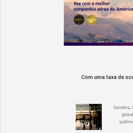
Com uma taxa de ocu
Genebra, 
globa
quilôm
demanda 