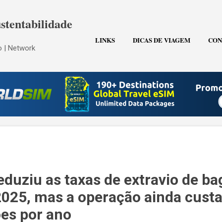
Pular para o conteúdo principal
stentabilidade
LINKS
DICAS DE VIAGEM
CON
 | Network
eduziu as taxas de extravio de b
25, mas a operação ainda custa
ões por ano