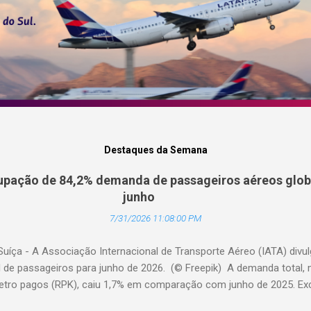
Destaques da Semana
pação de 84,2% demanda de passageiros aéreos globa
junho
7/31/2026 11:08:00 PM
Suíça - A Associação Internacional de Transporte Aéreo (IATA) div
l de passageiros para junho de 2026. (© Freepik) A demanda total,
etro pagos (RPK), caiu 1,7% em comparação com junho de 2025. Excl
diminuiu 0,6%. A capacidade total, medida em assentos-quilômetro 