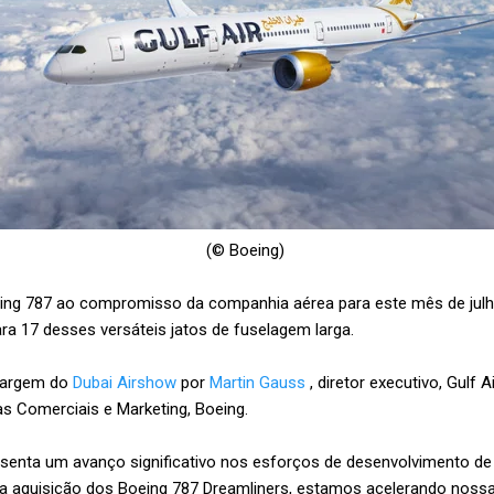
(© Boeing)
eing 787 ao compromisso da companhia aérea para este mês de julho
ra 17 desses versáteis jatos de fuselagem larga.
margem do
Dubai Airshow
por
Martin Gauss
, diretor executivo, Gulf Ai
as Comerciais e Marketing, Boeing.
esenta um avanço significativo nos esforços de desenvolvimento de
 a aquisição dos Boeing 787 Dreamliners, estamos acelerando nossa