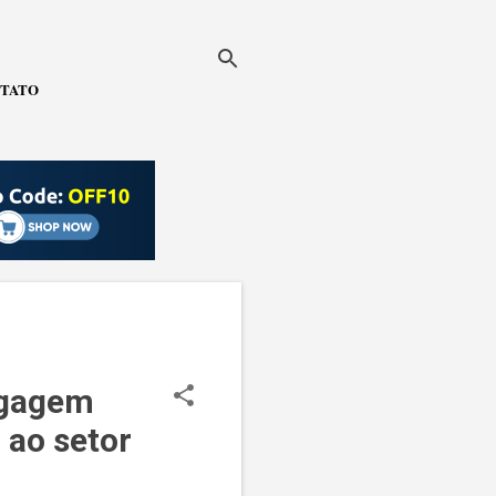
TATO
agagem
 ao setor